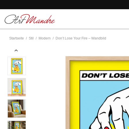
Skip to content
Startseite
/
Stil
/
Modern
/
Don’t Lose Your Fire – Wandbild
‹