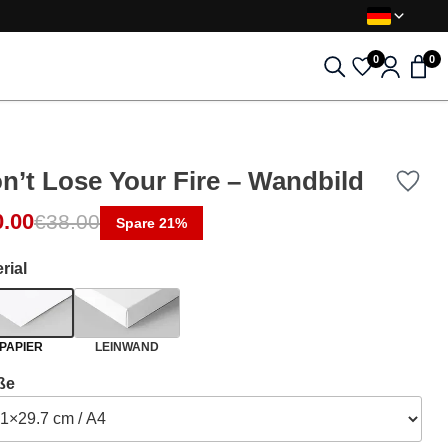
0
0
n’t Lose Your Fire – Wandbild
0.00
€
38.00
Spare 21%
rial
PAPIER
LEINWAND
ße