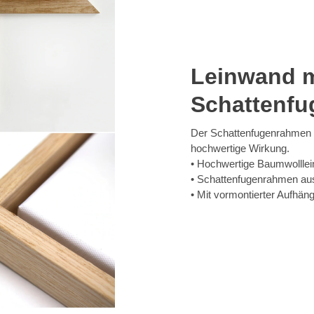
Leinwand m
Schattenf
Der Schattenfugenrahmen v
hochwertige Wirkung.
Hochwertige Baumwolllein
Schattenfugenrahmen au
Mit vormontierter Aufhän