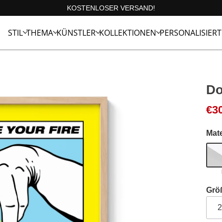
KOSTENLOSER VERSAND!
STIL
THEMA
KÜNSTLER
KOLLEKTIONEN
PERSONALISIERT
Do
€
3
Mate
Grö