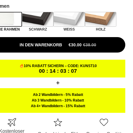
men
NE RAHMEN
SCHWARZ
WEISS
HOLZ
IN DEN WARENKORB
€
30.00
€
38.00
10% RABATT SICHERN – CODE:
KUNST10
00 : 14 : 03 : 06
Ab 2 Wandbildern
-
5% Rabatt
Ab 3 Wandbildern
-
10% Rabatt
Ab 4+ Wandbildern
-
15% Rabatt
Kostenloser