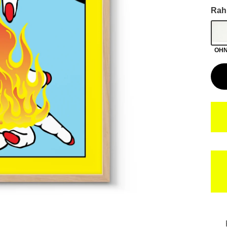
Rah
OH