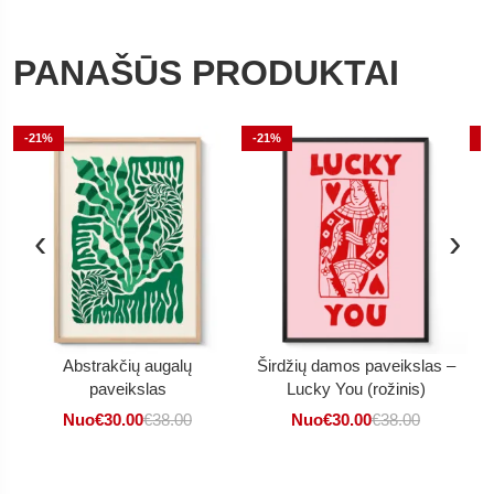
PANAŠŪS PRODUKTAI
-21%
-21%
-
‹
›
Abstrakčių augalų
Širdžių damos paveikslas –
paveikslas
Lucky You (rožinis)
Nuo
€
30.00
€
38.00
Nuo
€
30.00
€
38.00