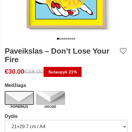
Paveikslas – Don’t Lose Your
Fire
Original price was: €38.00.
Current price is: €30.00.
€
30.00
€
38.00
Sutaupyk 21%
Medžiaga
POPIERIUS
DROBĖ
Dydis