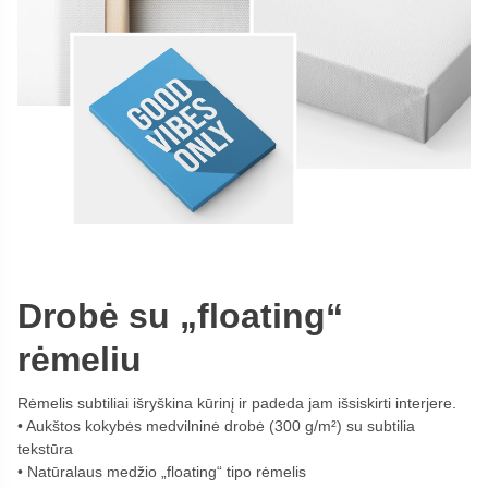
Drobė su „floating“
rėmeliu
Rėmelis subtiliai išryškina kūrinį ir padeda jam išsiskirti interjere.
Aukštos kokybės medvilninė drobė (300 g/m²) su subtilia
tekstūra
Natūralaus medžio „floating“ tipo rėmelis