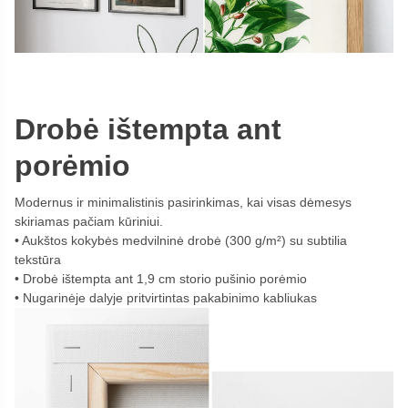
Drobė ištempta ant
porėmio
Modernus ir minimalistinis pasirinkimas, kai visas dėmesys
skiriamas pačiam kūriniui.
Aukštos kokybės medvilninė drobė (300 g/m²) su subtilia
tekstūra
Drobė ištempta ant 1,9 cm storio pušinio porėmio
Nugarinėje dalyje pritvirtintas pakabinimo kabliukas