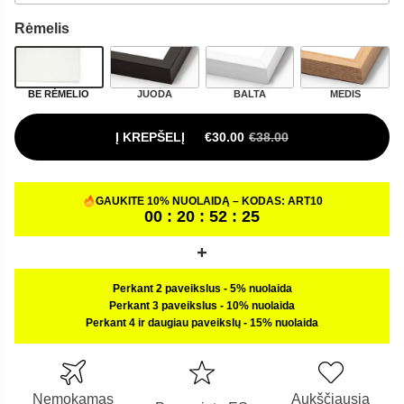
Rėmelis
BE RĖMELIO
JUODA
BALTA
MEDIS
Į KREPŠELĮ
€
30.00
€
38.00
ORIGINAL PRICE WAS: €38.00.
CURRENT PRICE IS: €30.00.
GAUKITE 10% NUOLAIDĄ – KODAS:
ART10
00 : 20 : 52 : 24
Perkant 2 paveikslus
-
5% nuolaida
Perkant 3 paveikslus
-
10% nuolaida
Perkant 4 ir daugiau paveikslų
-
15% nuolaida
Nemokamas
Aukščiausia