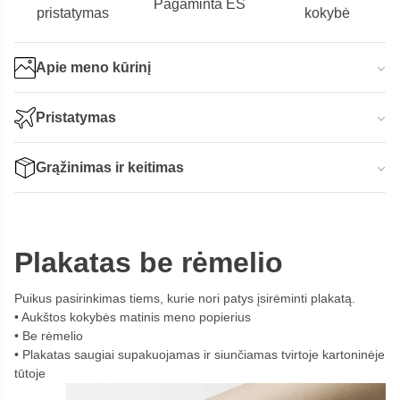
Pagaminta ES
pristatymas
kokybė
Apie meno kūrinį
Pristatymas
Grąžinimas ir keitimas
Plakatas be rėmelio
Puikus pasirinkimas tiems, kurie nori patys įsirėminti plakatą.
Aukštos kokybės matinis meno popierius
Be rėmelio
Plakatas saugiai supakuojamas ir siunčiamas tvirtoje kartoninėje
tūtoje