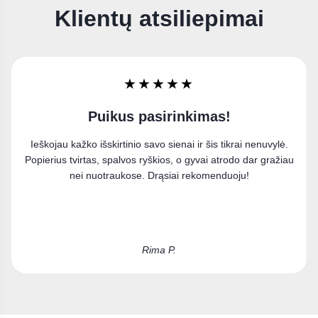
Klientų atsiliepimai
★★★★★
Labai džiaugiuosi
Užsisakiau paveikslą ant drobės ir esu labai patenkinta
u
pirkiniu. Puikiai įsilieja į mano interjerą.
Kristina D.