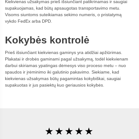
Kiekvienas užsakymas prieš išsiunčiant patikrinamas ir saugiai
supakuojamas, kad būtų apsaugotas transportavimo metu.
Visoms siuntoms suteikiamas sekimo numeris, o pristatymą
vykdo FedEx arba DPD.
Kokybės kontrolė
Prieš išsiunčiant kiekvienas gaminys yra atidžiai apžiūrimas.
Plakatai ir drobės gaminami pagal užsakymą, todėl kiekvienam
darbui skiriamas ypatingas dėmesys viso proceso metu – nuo
spaudos ir įrėminimo iki galutinio pakavimo. Siekiame, kad
kiekvienas užsakymas būtų pagamintas kokybiškai, saugiai
supakuotas ir jus pasiektų kuo geriausios kokybės.
★★★★★