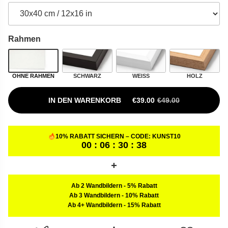
Rahmen
OHNE RAHMEN
SCHWARZ
WEISS
HOLZ
IN DEN WARENKORB
€
39.00
€
49.00
URSPRÜNGLICHER PREIS W
AKTUELLER PREIS IST: €39.
10% RABATT SICHERN – CODE:
KUNST10
00 : 06 : 30 : 37
Ab 2 Wandbildern
-
5% Rabatt
Ab 3 Wandbildern
-
10% Rabatt
Ab 4+ Wandbildern
-
15% Rabatt