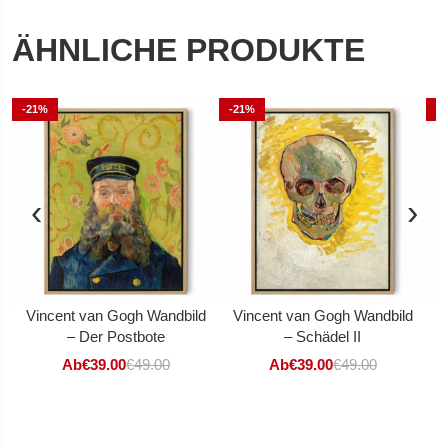
ÄHNLICHE PRODUKTE
-21%
-21%
-
‹
›
Vincent van Gogh Wandbild
Vincent van Gogh Wandbild
V
– Der Postbote
– Schädel II
Ab
€
39.00
€
49.00
Ab
€
39.00
€
49.00