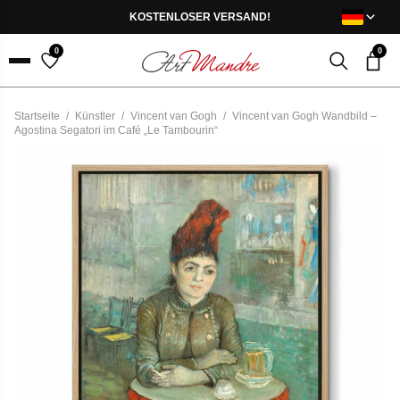
Skip to content
KOSTENLOSER VERSAND!
0
0
Menu
Startseite
/
Künstler
/
Vincent van Gogh
/
Vincent van Gogh Wandbild –
Agostina Segatori im Café „Le Tambourin“