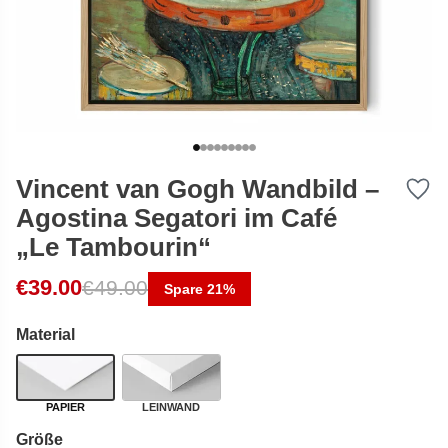
Vincent van Gogh Wandbild –
Agostina Segatori im Café
„Le Tambourin“
Ursprünglicher Preis war: €49.00
Aktueller Preis ist: €39.00.
€
39.00
€
49.00
Spare 21%
Material
PAPIER
LEINWAND
Größe