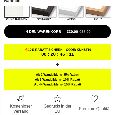
Rahmen
OHNE RAHMEN
SCHWARZ
WEISS
HOLZ
IN DEN WARENKORB
€
30.00
€
38.00
URSPRÜNGLICHER PREIS W
AKTUELLER PREIS IST: €30.
10% RABATT SICHERN – CODE:
KUNST10
00 : 20 : 46 : 10
Ab 2 Wandbildern
-
5% Rabatt
Ab 3 Wandbildern
-
10% Rabatt
Ab 4+ Wandbildern
-
15% Rabatt
Kostenloser
Gedruckt in der
Premium Qualitä
Versand
EU