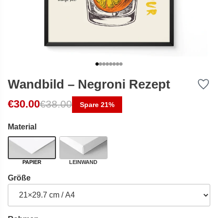
Wandbild – Negroni Rezept
Ursprünglicher Preis war: €38.00
Aktueller Preis ist: €30.00.
€
30.00
€
38.00
Spare 21%
Material
PAPIER
LEINWAND
Größe