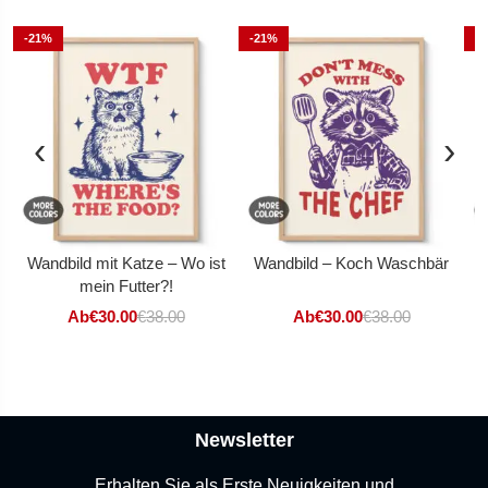
-21%
-21%
-
‹
›
Wandbild mit Katze – Wo ist
Wandbild – Koch Waschbär
mein Futter?!
Ab
€
30.00
€
38.00
Ab
€
30.00
€
38.00
Newsletter
Erhalten Sie als Erste Neuigkeiten und