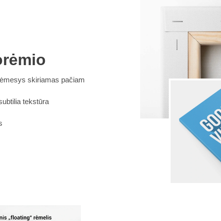
orėmio
s dėmesys skiriamas pačiam
btilia tekstūra
s