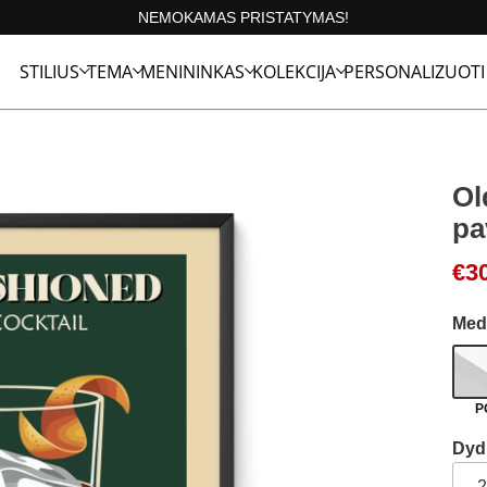
NEMOKAMAS PRISTATYMAS!
STILIUS
TEMA
MENININKAS
KOLEKCIJA
PERSONALIZUOTI
Ol
pa
€
3
Med
P
Dyd