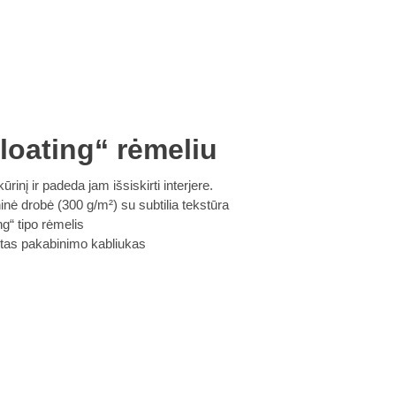
loating“ rėmeliu
ūrinį ir padeda jam išsiskirti interjere.
ė drobė (300 g/m²) su subtilia tekstūra
g“ tipo rėmelis
intas pakabinimo kabliukas