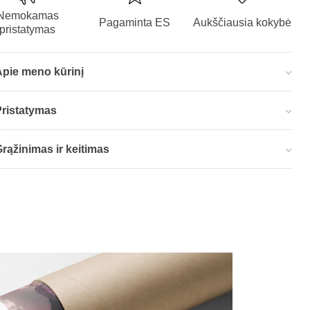
Nemokamas
Pagaminta ES
Aukščiausia kokybė
pristatymas
Apie meno kūrinį
Pristatymas
rąžinimas ir keitimas