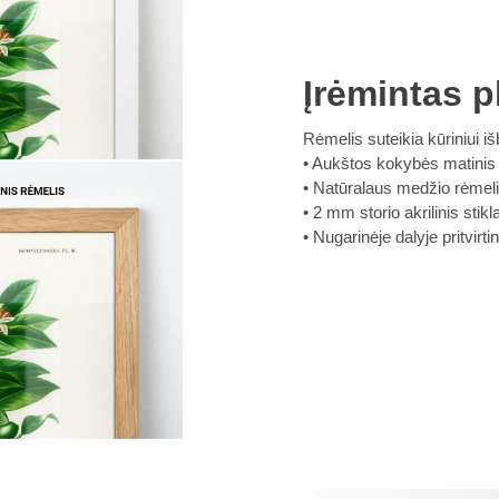
Įrėmintas p
Rėmelis suteikia kūriniui iš
Aukštos kokybės matinis
Natūralaus medžio rėmel
2 mm storio akrilinis sti
Nugarinėje dalyje pritvirt