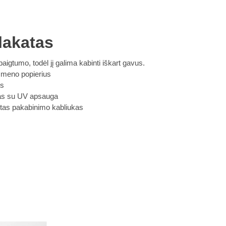
lakatas
baigtumo, todėl jį galima kabinti iškart gavus.
 meno popierius
is
klas su UV apsauga
intas pakabinimo kabliukas