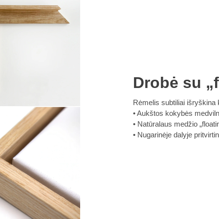
Drobė su „f
Rėmelis subtiliai išryškina k
Aukštos kokybės medvilnin
Natūralaus medžio „floatin
Nugarinėje dalyje pritvirt