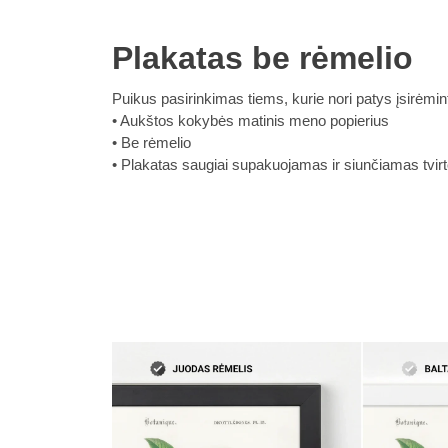
Plakatas be rėmelio
Puikus pasirinkimas tiems, kurie nori patys įsirėmint
Aukštos kokybės matinis meno popierius
Be rėmelio
Plakatas saugiai supakuojamas ir siunčiamas tvirto