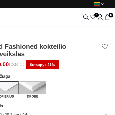
0
0
d Fashioned kokteilio
veikslas
0.00
€
38.00
Sutaupyk 21%
žiaga
OPIERIUS
DROBĖ
is