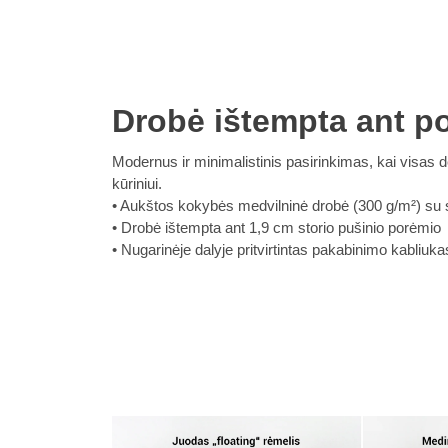
Drobė ištempta ant p
Modernus ir minimalistinis pasirinkimas, kai visa
kūriniui.
Aukštos kokybės medvilninė drobė (300 g/m²) su su
Drobė ištempta ant 1,9 cm storio pušinio porėmio
Nugarinėje dalyje pritvirtintas pakabinimo kabliuka