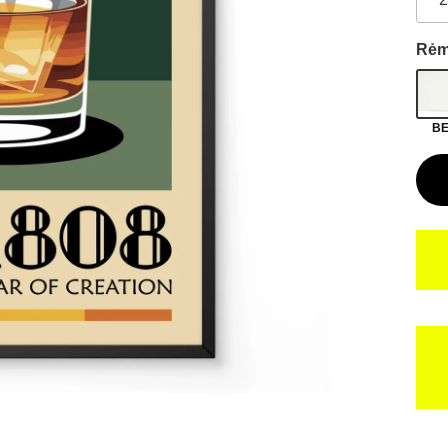
Rėm
BE