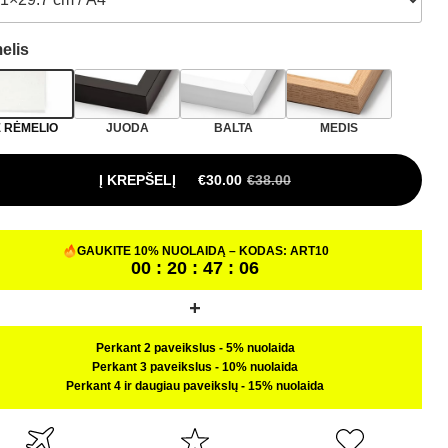
elis
 RĖMELIO
JUODA
BALTA
MEDIS
Į KREPŠELĮ
€
30.00
€
38.00
GAUKITE 10% NUOLAIDĄ – KODAS:
ART10
00 : 20 : 47 : 05
Perkant 2 paveikslus
-
5% nuolaida
Perkant 3 paveikslus
-
10% nuolaida
Perkant 4 ir daugiau paveikslų
-
15% nuolaida