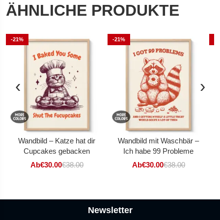
ÄHNLICHE PRODUKTE
-21%
-21%
-
‹
›
Wandbild – Katze hat dir
Wandbild mit Waschbär –
Cupcakes gebacken
Ich habe 99 Probleme
Ab
€
30.00
€
38.00
Ab
€
30.00
€
38.00
Newsletter