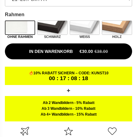
Rahmen
OHNE RAHMEN
SCHWARZ
WEISS
HOLZ
IN DEN WARENKORB
€
30.00
€
38.00
URSPRÜNGLICHER PREIS W
AKTUELLER PREIS IST: €30.
10% RABATT SICHERN – CODE:
KUNST10
00 : 17 : 08 : 17
Ab 2 Wandbildern
-
5% Rabatt
Ab 3 Wandbildern
-
10% Rabatt
Ab 4+ Wandbildern
-
15% Rabatt