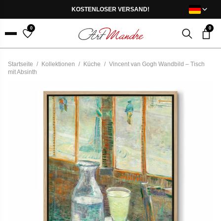
Skip to content
KOSTENLOSER VERSAND!
0
0
Menu
Startseite
/
Kollektionen
/
Küche
/
Vincent van Gogh Wandbild – Tisch
mit Absinth