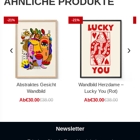
ÄHNLICHE PRODUKTE
-21%
-21%
-
‹
›
Abstraktes Gesicht
Wandbild Herzdame –
Wandbild
Lucky You (Rot)
Ab
€
30.00
€
38.00
Ab
€
30.00
€
38.00
Newsletter