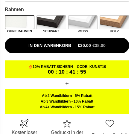
Rahmen
OHNE RAHMEN
SCHWARZ
WEISS
HOLZ
IN DEN WARENKORB
€
30.00
€
38.00
URSPRÜNGLICHER PREIS W
AKTUELLER PREIS IST: €30.
10% RABATT SICHERN – CODE:
KUNST10
00 : 10 : 41 : 54
Ab 2 Wandbildern
-
5% Rabatt
Ab 3 Wandbildern
-
10% Rabatt
Ab 4+ Wandbildern
-
15% Rabatt
Kostenloser
Gedruckt in der