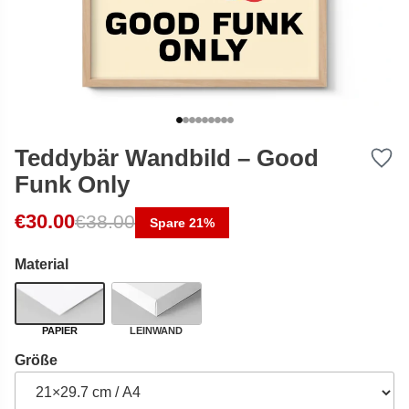
Teddybär Wandbild – Good
Funk Only
Ursprünglicher Preis war: €38.00
Aktueller Preis ist: €30.00.
€
30.00
€
38.00
Spare 21%
Material
PAPIER
LEINWAND
Größe