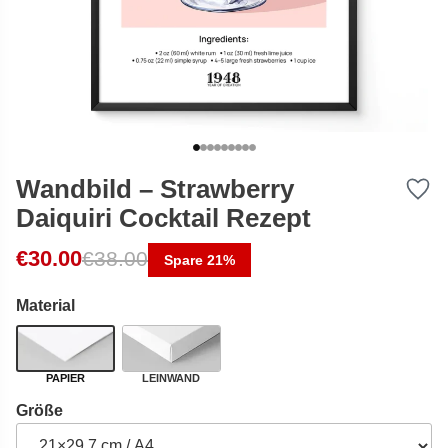
Wandbild – Strawberry
Daiquiri Cocktail Rezept
Ursprünglicher Preis war: €38.00
Aktueller Preis ist: €30.00.
€
30.00
€
38.00
Spare 21%
Material
PAPIER
LEINWAND
Größe