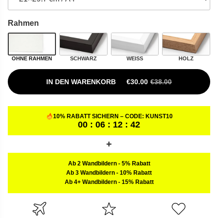
Rahmen
OHNE RAHMEN
SCHWARZ
WEISS
HOLZ
IN DEN WARENKORB
€
30.00
€
38.00
URSPRÜNGLICHER PREIS W
AKTUELLER PREIS IST: €30.
10% RABATT SICHERN – CODE:
KUNST10
00 : 06 : 12 : 41
Ab 2 Wandbildern
-
5% Rabatt
Ab 3 Wandbildern
-
10% Rabatt
Ab 4+ Wandbildern
-
15% Rabatt