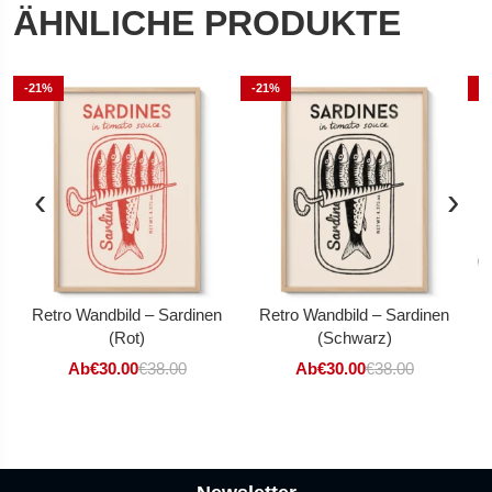
ÄHNLICHE PRODUKTE
-21%
-21%
-
‹
›
Retro Wandbild – Sardinen
Retro Wandbild – Sardinen
(Rot)
(Schwarz)
Ab
€
30.00
€
38.00
Ab
€
30.00
€
38.00