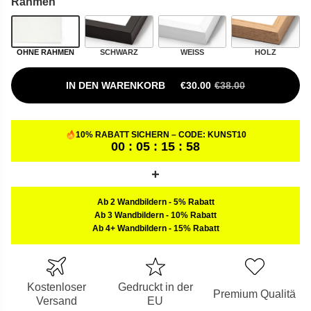
Rahmen
OHNE RAHMEN
SCHWARZ
WEISS
HOLZ
IN DEN WARENKORB
€
30.00
€
38.00
URSPRÜNGLICHER PREIS W
AKTUELLER PREIS IST: €30.
10% RABATT SICHERN – CODE:
KUNST10
00 : 05 : 15 : 57
Ab 2 Wandbildern
-
5% Rabatt
Ab 3 Wandbildern
-
10% Rabatt
Ab 4+ Wandbildern
-
15% Rabatt
Kostenloser
Gedruckt in der
Premium Qualitä
Versand
EU