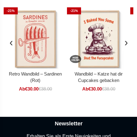
-21%
-21%
-
‹
›
Retro Wandbild – Sardinen
Wandbild – Katze hat dir
(Rot)
Cupcakes gebacken
S
Ab
€
30.00
€
38.00
Ab
€
30.00
€
38.00
Newsletter
Erhalten Sie als Erste Neuigkeiten und