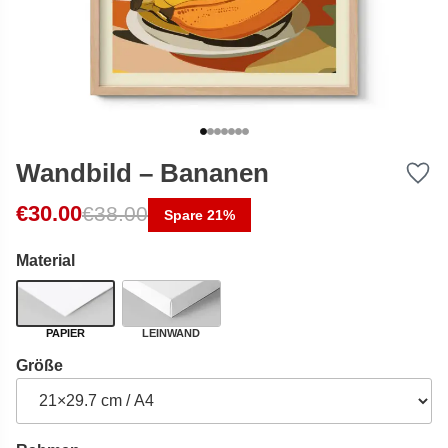
Wandbild – Bananen
Ursprünglicher Preis war: €38.00
Aktueller Preis ist: €30.00.
€
30.00
€
38.00
Spare 21%
Material
PAPIER
LEINWAND
Größe