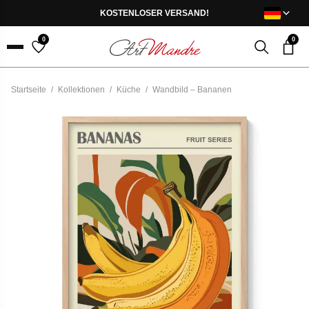
Skip to content
KOSTENLOSER VERSAND!
0
0
Menu
Startseite
/
Kollektionen
/
Küche
/
Wandbild – Bananen