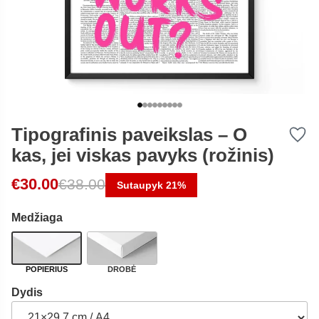
Tipografinis paveikslas – O
kas, jei viskas pavyks (rožinis)
Original price was: €38.00.
Current price is: €30.00.
€
30.00
€
38.00
Sutaupyk 21%
Medžiaga
POPIERIUS
DROBĖ
Dydis