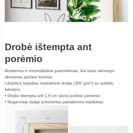
Drobė ištempta ant
porėmio
Modernus ir minimalistinis pasirinkimas, kai visas dėmesys
skiriamas pačiam kūriniui.
Aukštos kokybės medvilninė drobė (300 g/m²) su subtilia
tekstūra
Drobė ištempta ant 1,9 cm storio pušinio porėmio
Nugarinėje dalyje pritvirtintas pakabinimo kabliukas