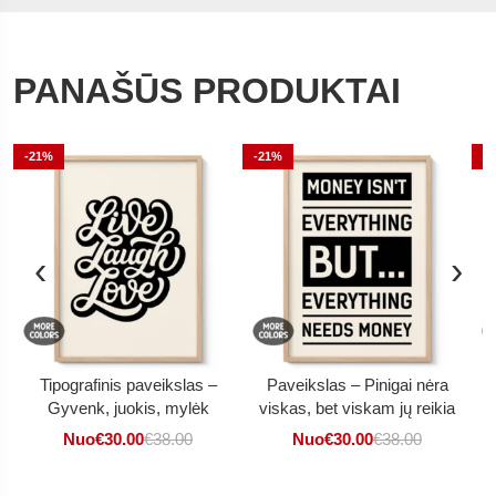
PANAŠŪS PRODUKTAI
-21%
-21%
-
‹
›
Tipografinis paveikslas –
Paveikslas – Pinigai nėra
Gyvenk, juokis, mylėk
viskas, bet viskam jų reikia
Nuo
€
30.00
€
38.00
Nuo
€
30.00
€
38.00