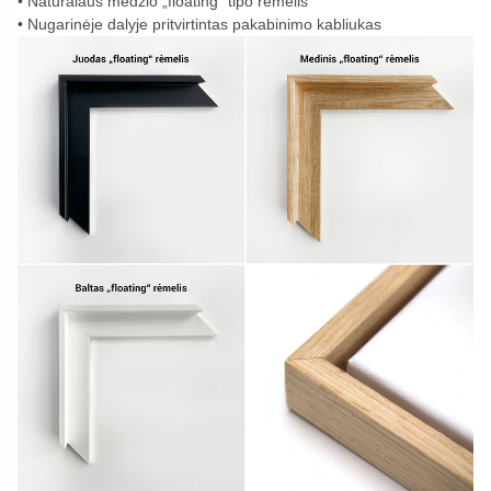
Natūralaus medžio „floating“ tipo rėmelis
Nugarinėje dalyje pritvirtintas pakabinimo kabliukas