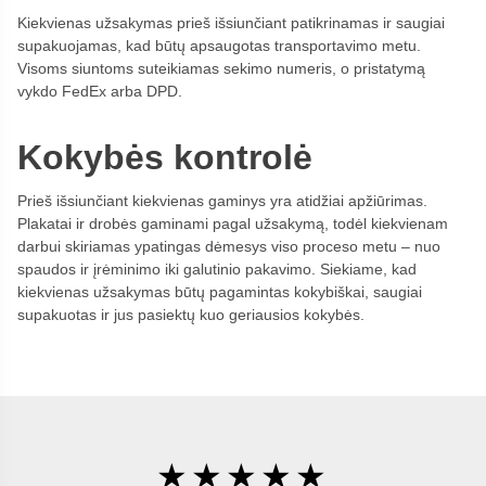
Kiekvienas užsakymas prieš išsiunčiant patikrinamas ir saugiai
supakuojamas, kad būtų apsaugotas transportavimo metu.
Visoms siuntoms suteikiamas sekimo numeris, o pristatymą
vykdo FedEx arba DPD.
Kokybės kontrolė
Prieš išsiunčiant kiekvienas gaminys yra atidžiai apžiūrimas.
Plakatai ir drobės gaminami pagal užsakymą, todėl kiekvienam
darbui skiriamas ypatingas dėmesys viso proceso metu – nuo
spaudos ir įrėminimo iki galutinio pakavimo. Siekiame, kad
kiekvienas užsakymas būtų pagamintas kokybiškai, saugiai
supakuotas ir jus pasiektų kuo geriausios kokybės.
★★★★★