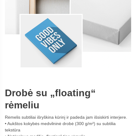
Drobė su „floating“
rėmeliu
Rėmelis subtiliai išryškina kūrinį ir padeda jam išsiskirti interjere.
Aukštos kokybės medvilninė drobė (300 g/m²) su subtilia
tekstūra