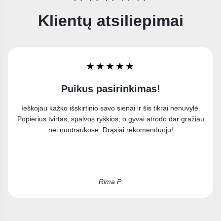
Klientų atsiliepimai
★★★★★
Labai džiaugiuosi
Užsisakiau paveikslą ant drobės ir esu labai patenkinta
pirkiniu. Puikiai įsilieja į mano interjerą.
Kristina D.