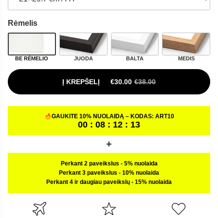
Rėmelis
BE RĖMELIO
JUODA
BALTA
MEDIS
Į KREPŠELĮ
€
30.00
€
38.00
ORIGINAL PRICE WAS: €38.00.
CURRENT PRICE IS: €30.00.
GAUKITE 10% NUOLAIDĄ – KODAS:
ART10
00 : 08 : 12 : 12
Perkant 2 paveikslus
-
5% nuolaida
Perkant 3 paveikslus
-
10% nuolaida
Perkant 4 ir daugiau paveikslų
-
15% nuolaida