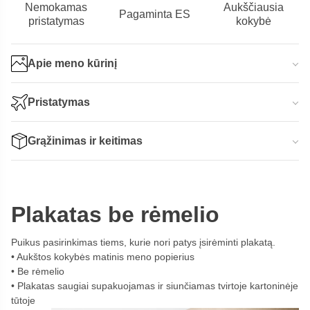
Nemokamas
Aukščiausia
Pagaminta ES
pristatymas
kokybė
Apie meno kūrinį
Pristatymas
Grąžinimas ir keitimas
Plakatas be rėmelio
Puikus pasirinkimas tiems, kurie nori patys įsirėminti plakatą.
Aukštos kokybės matinis meno popierius
Be rėmelio
Plakatas saugiai supakuojamas ir siunčiamas tvirtoje kartoninėje
tūtoje