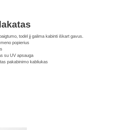
lakatas
baigtumo, todėl jį galima kabinti iškart gavus.
 meno popierius
is
klas su UV apsauga
intas pakabinimo kabliukas