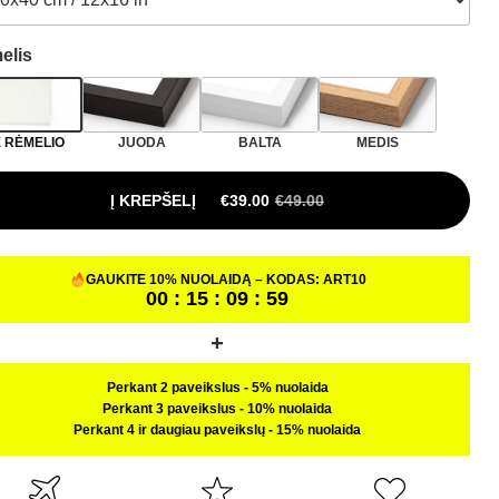
elis
 RĖMELIO
JUODA
BALTA
MEDIS
Į KREPŠELĮ
€
39.00
€
49.00
ORIGINAL PRICE WAS: €49.00.
CURRENT PRICE IS: €39.00.
GAUKITE 10% NUOLAIDĄ – KODAS:
ART10
00 : 15 : 09 : 58
Perkant 2 paveikslus
-
5% nuolaida
Perkant 3 paveikslus
-
10% nuolaida
Perkant 4 ir daugiau paveikslų
-
15% nuolaida