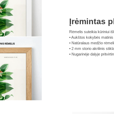
Įrėmintas p
Rėmelis suteikia kūriniui iš
Aukštos kokybės matinis
Natūralaus medžio rėmel
2 mm storio akrilinis sti
Nugarinėje dalyje pritvirt