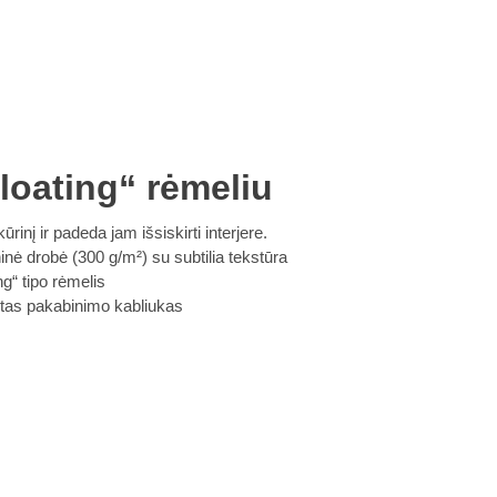
loating“ rėmeliu
ūrinį ir padeda jam išsiskirti interjere.
ė drobė (300 g/m²) su subtilia tekstūra
g“ tipo rėmelis
intas pakabinimo kabliukas