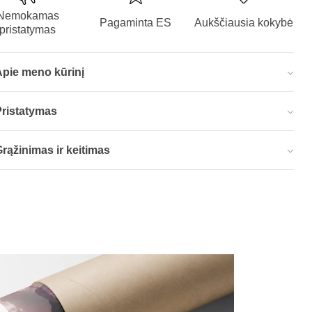
Nemokamas
Pagaminta ES
Aukščiausia kokybė
pristatymas
Apie meno kūrinį
Pristatymas
rąžinimas ir keitimas