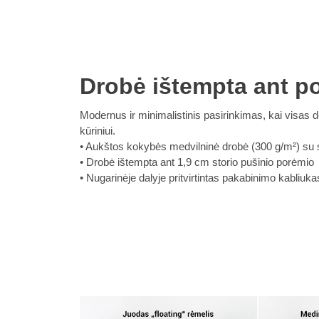
Drobė ištempta ant p
Modernus ir minimalistinis pasirinkimas, kai visa
kūriniui.
Aukštos kokybės medvilninė drobė (300 g/m²) su su
Drobė ištempta ant 1,9 cm storio pušinio porėmio
Nugarinėje dalyje pritvirtintas pakabinimo kabliuka