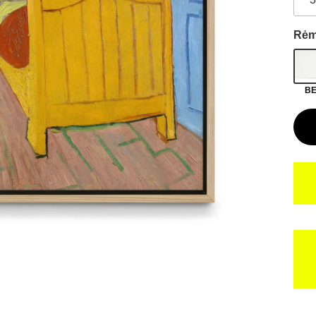
Rėm
BE