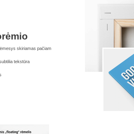
orėmio
s dėmesys skiriamas pačiam
btilia tekstūra
s