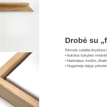
Drobė su „f
Rėmelis subtiliai išryškina k
Aukštos kokybės medvilnin
Natūralaus medžio „floatin
Nugarinėje dalyje pritvirt