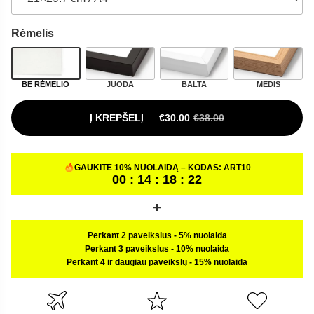
Rėmelis
BE RĖMELIO
JUODA
BALTA
MEDIS
Į KREPŠELĮ
€
30.00
€
38.00
ORIGINAL PRICE WAS: €38.00.
CURRENT PRICE IS: €30.00.
GAUKITE 10% NUOLAIDĄ – KODAS:
ART10
00 : 14 : 18 : 21
Perkant 2 paveikslus
-
5% nuolaida
Perkant 3 paveikslus
-
10% nuolaida
Perkant 4 ir daugiau paveikslų
-
15% nuolaida