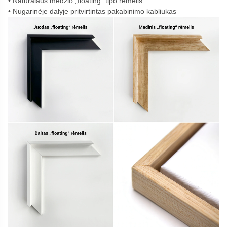
Natūralaus medžio „floating“ tipo rėmelis
Nugarinėje dalyje pritvirtintas pakabinimo kabliukas