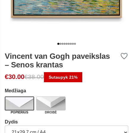
Vincent van Gogh paveikslas
– Senos krantas
Original price was: €38.00.
Current price is: €30.00.
€
30.00
€
38.00
Sutaupyk 21%
Medžiaga
POPIERIUS
DROBĖ
Dydis