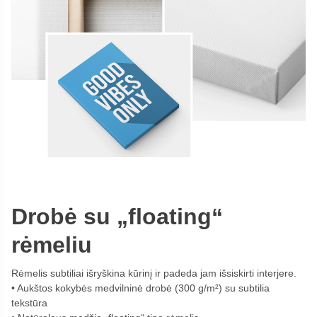
Drobė su „floating“
rėmeliu
Rėmelis subtiliai išryškina kūrinį ir padeda jam išsiskirti interjere.
Aukštos kokybės medvilninė drobė (300 g/m²) su subtilia
tekstūra