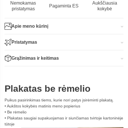
Nemokamas
Aukščiausia
Pagaminta ES
pristatymas
kokybė
Apie meno kūrinį
Pristatymas
Grąžinimas ir keitimas
Plakatas be rėmelio
Puikus pasirinkimas tiems, kurie nori patys įsirėminti plakatą.
Aukštos kokybės matinis meno popierius
Be rėmelio
Plakatas saugiai supakuojamas ir siunčiamas tvirtoje kartoninėje
tūtoje