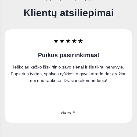
Klientų atsiliepimai
★★★★★
Labai džiaugiuosi
Užsisakiau paveikslą ant drobės ir esu labai patenkinta
pirkiniu. Puikiai įsilieja į mano interjerą.
Kristina D.