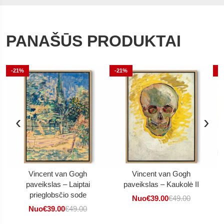
PANAŠŪS PRODUKTAI
-21%
-21%
-
‹
›
Vincent van Gogh
Vincent van Gogh
paveikslas – Laiptai
paveikslas – Kaukolė II
p
prieglobsčio sode
Nuo
€
39.00
€
49.00
Nuo
€
39.00
€
49.00