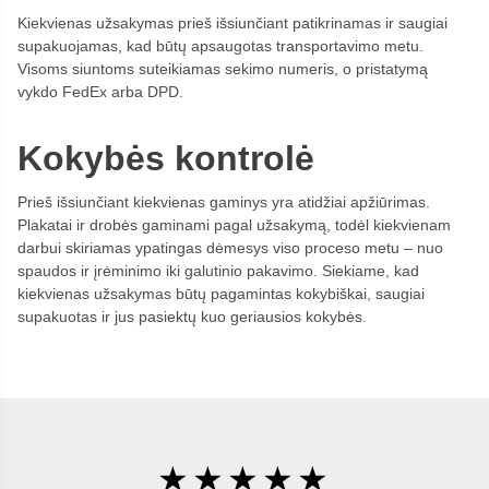
Kiekvienas užsakymas prieš išsiunčiant patikrinamas ir saugiai
supakuojamas, kad būtų apsaugotas transportavimo metu.
Visoms siuntoms suteikiamas sekimo numeris, o pristatymą
vykdo FedEx arba DPD.
Kokybės kontrolė
Prieš išsiunčiant kiekvienas gaminys yra atidžiai apžiūrimas.
Plakatai ir drobės gaminami pagal užsakymą, todėl kiekvienam
darbui skiriamas ypatingas dėmesys viso proceso metu – nuo
spaudos ir įrėminimo iki galutinio pakavimo. Siekiame, kad
kiekvienas užsakymas būtų pagamintas kokybiškai, saugiai
supakuotas ir jus pasiektų kuo geriausios kokybės.
★★★★★