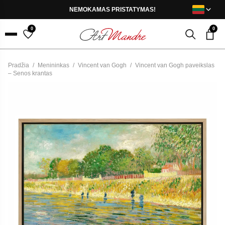
Skip to content
NEMOKAMAS PRISTATYMAS!
0
0
Menu
Pradžia
/
Menininkas
/
Vincent van Gogh
/
Vincent van Gogh paveikslas
– Senos krantas