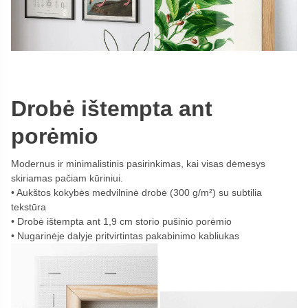
Drobė ištempta ant
porėmio
Modernus ir minimalistinis pasirinkimas, kai visas dėmesys
skiriamas pačiam kūriniui.
Aukštos kokybės medvilninė drobė (300 g/m²) su subtilia
tekstūra
Drobė ištempta ant 1,9 cm storio pušinio porėmio
Nugarinėje dalyje pritvirtintas pakabinimo kabliukas