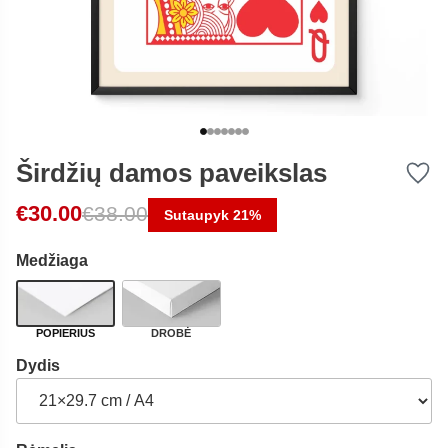
Širdžių damos paveikslas
Original price was: €38.00.
Current price is: €30.00.
€
30.00
€
38.00
Sutaupyk 21%
Medžiaga
POPIERIUS
DROBĖ
Dydis