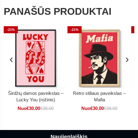
PANAŠŪS PRODUKTAI
-21%
-21%
-
‹
›
Širdžių damos paveikslas –
Retro stiliaus paveikslas –
Lucky You (rožinis)
Mafia
Nuo
€
30.00
€
38.00
Nuo
€
30.00
€
38.00
Naujienlaiškis