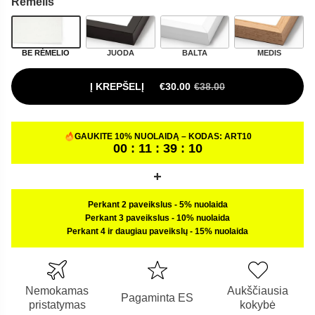
Rėmelis
BE RĖMELIO
JUODA
BALTA
MEDIS
Į KREPŠELĮ
€
30.00
€
38.00
ORIGINAL PRICE WAS: €38.00.
CURRENT PRICE IS: €30.00.
GAUKITE 10% NUOLAIDĄ – KODAS:
ART10
00 : 11 : 39 : 09
Perkant 2 paveikslus
-
5% nuolaida
Perkant 3 paveikslus
-
10% nuolaida
Perkant 4 ir daugiau paveikslų
-
15% nuolaida
Nemokamas
Aukščiausia
Pagaminta ES
pristatymas
kokybė