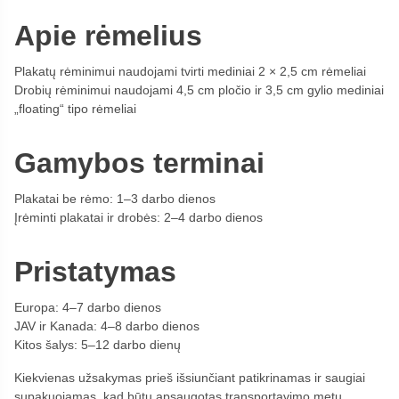
Apie rėmelius
Plakatų rėminimui naudojami tvirti mediniai 2 × 2,5 cm rėmeliai
Drobių rėminimui naudojami 4,5 cm pločio ir 3,5 cm gylio mediniai
„floating“ tipo rėmeliai
Gamybos terminai
Plakatai be rėmo: 1–3 darbo dienos
Įrėminti plakatai ir drobės: 2–4 darbo dienos
Pristatymas
Europa: 4–7 darbo dienos
JAV ir Kanada: 4–8 darbo dienos
Kitos šalys: 5–12 darbo dienų
Kiekvienas užsakymas prieš išsiunčiant patikrinamas ir saugiai
supakuojamas, kad būtų apsaugotas transportavimo metu.