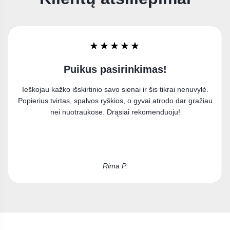
★★★★★
Labai džiaugiuosi
Užsisakiau paveikslą ant drobės ir esu labai patenkinta
pirkiniu. Puikiai įsilieja į mano interjerą.
Kristina D.