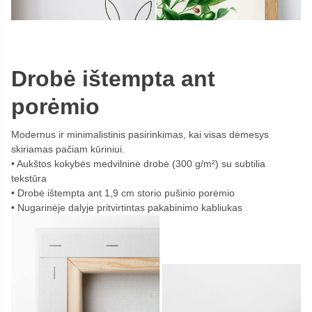
Drobė ištempta ant
porėmio
Modernus ir minimalistinis pasirinkimas, kai visas dėmesys
skiriamas pačiam kūriniui.
Aukštos kokybės medvilninė drobė (300 g/m²) su subtilia
tekstūra
Drobė ištempta ant 1,9 cm storio pušinio porėmio
Nugarinėje dalyje pritvirtintas pakabinimo kabliukas