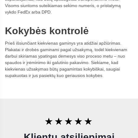
Visoms siuntoms suteikiamas sekimo numeris, o pristatymą
vykdo FedEx arba DPD.
Kokybės kontrolė
Prieš išsiunčiant kiekvienas gaminys yra atidžiai apžiūrimas.
Plakatai ir drobės gaminami pagal užsakymą, todėl kiekvienam
darbui skiriamas ypatingas dėmesys viso proceso metu – nuo
spaudos ir įrėminimo iki galutinio pakavimo. Siekiame, kad
kiekvienas užsakymas būtų pagamintas kokybiškai, saugiai
supakuotas ir jus pasiektų kuo geriausios kokybės.
★★★★★
Klientų atsiliepimai