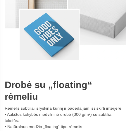
Drobė su „floating“
rėmeliu
Rėmelis subtiliai išryškina kūrinį ir padeda jam išsiskirti interjere.
Aukštos kokybės medvilninė drobė (300 g/m²) su subtilia
tekstūra
Natūralaus medžio „floating“ tipo rėmelis