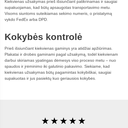
Kiekvienas užsakymas prieš išsiunčiant patikrinamas ir saugiai
supakuojamas, kad būtų apsaugotas transportavimo metu.
Visoms siuntoms suteikiamas sekimo numeris, o pristatymą
vykdo FedEx arba DPD.
Kokybės kontrolė
Prieš išsiunčiant kiekvienas gaminys yra atidžiai apžiūrimas.
Plakatai ir drobės gaminami pagal užsakymą, todėl kiekvienam
darbui skiriamas ypatingas dėmesys viso proceso metu – nuo
spaudos ir įrėminimo iki galutinio pakavimo. Siekiame, kad
kiekvienas užsakymas būtų pagamintas kokybiškai, saugiai
supakuotas ir jus pasiektų kuo geriausios kokybės.
★★★★★