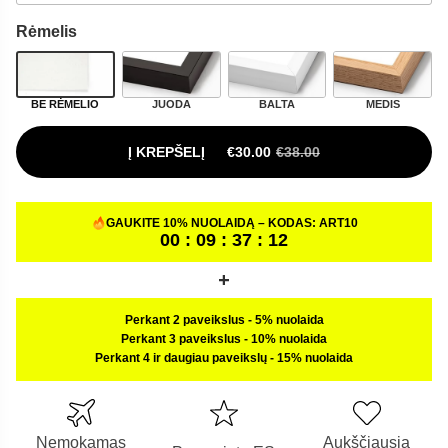
Rėmelis
BE RĖMELIO
JUODA
BALTA
MEDIS
Į KREPŠELĮ
€
30.00
€
38.00
ORIGINAL PRICE WAS: €38.00.
CURRENT PRICE IS: €30.00.
GAUKITE 10% NUOLAIDĄ – KODAS:
ART10
00 : 09 : 37 : 11
Perkant 2 paveikslus
-
5% nuolaida
Perkant 3 paveikslus
-
10% nuolaida
Perkant 4 ir daugiau paveikslų
-
15% nuolaida
Nemokamas
Aukščiausia