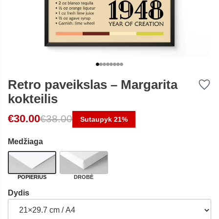
Retro paveikslas – Margarita
kokteilis
Original price was: €38.00.
Current price is: €30.00.
€
30.00
€
38.00
Sutaupyk 21%
Medžiaga
POPIERIUS
DROBĖ
Dydis