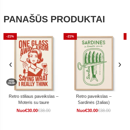
PANAŠŪS PRODUKTAI
-21%
-21%
-
‹
›
Retro stiliaus paveikslas –
Retro paveikslas –
Moteris su taure
Sardinės (žalias)
Nuo
€
30.00
€
38.00
Nuo
€
30.00
€
38.00