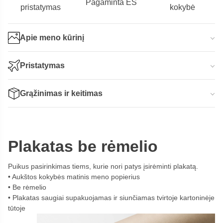
Pagaminta ES
pristatymas
kokybė
Apie meno kūrinį
Pristatymas
Grąžinimas ir keitimas
Plakatas be rėmelio
Puikus pasirinkimas tiems, kurie nori patys įsirėminti plakatą.
Aukštos kokybės matinis meno popierius
Be rėmelio
Plakatas saugiai supakuojamas ir siunčiamas tvirtoje kartoninėje
tūtoje