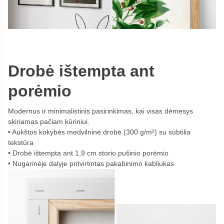
Drobė ištempta ant
porėmio
Modernus ir minimalistinis pasirinkimas, kai visas dėmesys
skiriamas pačiam kūriniui.
Aukštos kokybės medvilninė drobė (300 g/m²) su subtilia
tekstūra
Drobė ištempta ant 1,9 cm storio pušinio porėmio
Nugarinėje dalyje pritvirtintas pakabinimo kabliukas