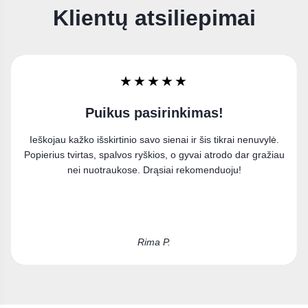
Klientų atsiliepimai
★★★★★
Labai džiaugiuosi
Užsisakiau paveikslą ant drobės ir esu labai patenkinta
pirkiniu. Puikiai įsilieja į mano interjerą.
Kristina D.