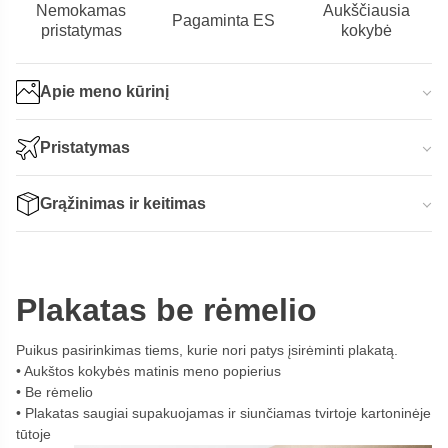
Nemokamas
Aukščiausia
Pagaminta ES
pristatymas
kokybė
Apie meno kūrinį
Pristatymas
Grąžinimas ir keitimas
Plakatas be rėmelio
Puikus pasirinkimas tiems, kurie nori patys įsirėminti plakatą.
Aukštos kokybės matinis meno popierius
Be rėmelio
Plakatas saugiai supakuojamas ir siunčiamas tvirtoje kartoninėje
tūtoje