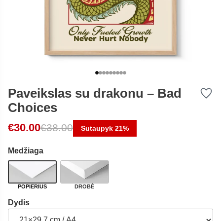
Paveikslas su drakonu – Bad
Choices
Original price was: €38.00.
Current price is: €30.00.
€
30.00
€
38.00
Sutaupyk 21%
Medžiaga
POPIERIUS
DROBĖ
Dydis