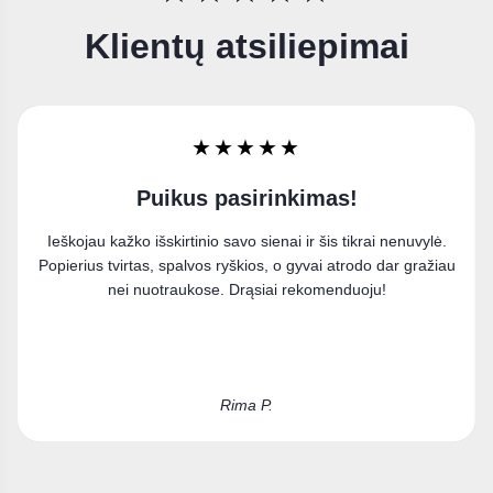
Klientų atsiliepimai
★★★★★
Labai džiaugiuosi
Užsisakiau paveikslą ant drobės ir esu labai patenkinta
pirkiniu. Puikiai įsilieja į mano interjerą.
Kristina D.