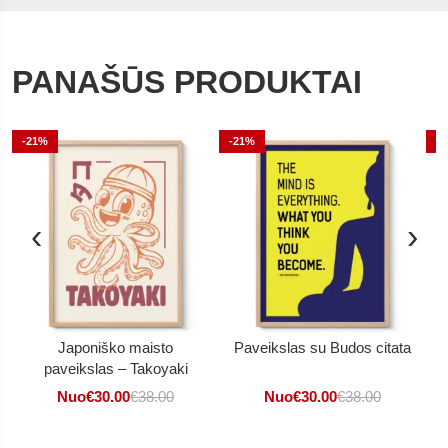
PANAŠŪS PRODUKTAI
-21%
-21%
-
‹
›
Japoniško maisto
Paveikslas su Budos citata
paveikslas – Takoyaki
Nuo
€
30.00
€
38.00
Nuo
€
30.00
€
38.00