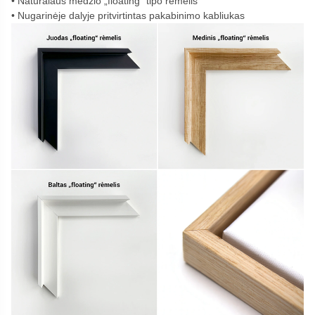
Natūralaus medžio „floating“ tipo rėmelis
Nugarinėje dalyje pritvirtintas pakabinimo kabliukas