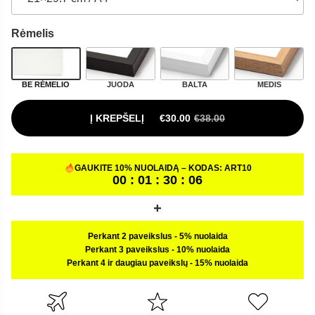
Rėmelis
BE RĖMELIO
JUODA
BALTA
MEDIS
Į KREPŠELĮ
€
30.00
€
38.00
ORIGINAL PRICE WAS: €38.00.
CURRENT PRICE IS: €30.00.
GAUKITE 10% NUOLAIDĄ – KODAS:
ART10
00 : 01 : 30 : 05
Perkant 2 paveikslus
-
5% nuolaida
Perkant 3 paveikslus
-
10% nuolaida
Perkant 4 ir daugiau paveikslų
-
15% nuolaida