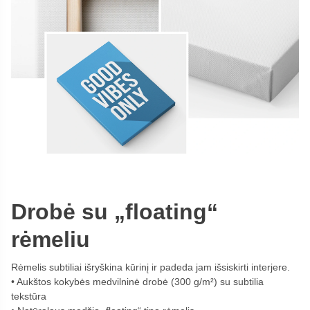
Drobė su „floating“
rėmeliu
Rėmelis subtiliai išryškina kūrinį ir padeda jam išsiskirti interjere.
Aukštos kokybės medvilninė drobė (300 g/m²) su subtilia
tekstūra