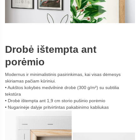
Drobė ištempta ant
porėmio
Modernus ir minimalistinis pasirinkimas, kai visas dėmesys
skiriamas pačiam kūriniui.
Aukštos kokybės medvilninė drobė (300 g/m²) su subtilia
tekstūra
Drobė ištempta ant 1,9 cm storio pušinio porėmio
Nugarinėje dalyje pritvirtintas pakabinimo kabliukas