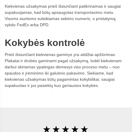
Kiekvienas užsakymas prieš išsiunčiant patikrinamas ir saugiai
supakuojamas, kad būtų apsaugotas transportavimo metu.
Visoms siuntoms suteikiamas sekimo numeris, o pristatymą
vykdo FedEx arba DPD.
Kokybės kontrolė
Prieš išsiunčiant kiekvienas gaminys yra atidžiai apžiūrimas.
Plakatai ir drobės gaminami pagal užsakymą, todėl kiekvienam
darbui skiriamas ypatingas dėmesys viso proceso metu – nuo
spaudos ir įrėminimo iki galutinio pakavimo. Siekiame, kad
kiekvienas užsakymas būtų pagamintas kokybiškai, saugiai
supakuotas ir jus pasiektų kuo geriausios kokybės.
★★★★★