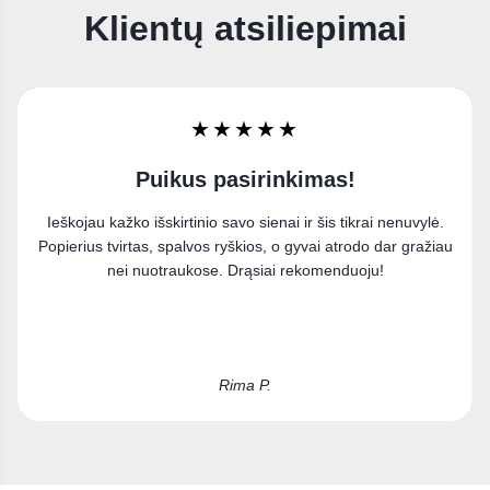
Klientų atsiliepimai
★★★★★
Labai džiaugiuosi
ė.
Užsisakiau paveikslą ant drobės ir esu labai patenkinta
iau
pirkiniu. Puikiai įsilieja į mano interjerą.
Kristina D.