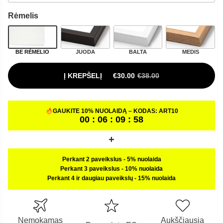
Rėmelis
BE RĖMELIO
JUODA
BALTA
MEDIS
Į KREPŠELĮ
€
30.00
€
38.00
ORIGINAL PRICE WAS: €38.00.
CURRENT PRICE IS: €30.00.
GAUKITE 10% NUOLAIDĄ – KODAS:
ART10
00 : 06 : 09 : 57
Perkant 2 paveikslus
-
5% nuolaida
Perkant 3 paveikslus
-
10% nuolaida
Perkant 4 ir daugiau paveikslų
-
15% nuolaida
Nemokamas
Aukščiausia