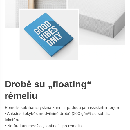
Drobė su „floating“
rėmeliu
Rėmelis subtiliai išryškina kūrinį ir padeda jam išsiskirti interjere.
Aukštos kokybės medvilninė drobė (300 g/m²) su subtilia
tekstūra
Natūralaus medžio „floating“ tipo rėmelis