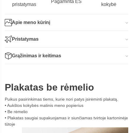
Pagaminta ES
pristatymas
kokybė
Apie meno kūrinį
Pristatymas
Grąžinimas ir keitimas
Plakatas be rėmelio
Puikus pasirinkimas tiems, kurie nori patys įsirėminti plakatą.
Aukštos kokybės matinis meno popierius
Be rėmelio
Plakatas saugiai supakuojamas ir siunčiamas tvirtoje kartoninėje
tūtoje