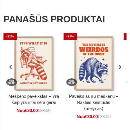
PANAŠŪS PRODUKTAI
-21%
-21%
-
‹
›
Meškėno paveikslas – Yra
Paveikslas su meškėnu –
kaip yra ir tai nėra gerai
Nakties keistuolis
(mėlynas)
Nuo
€
30.00
€
38.00
Nuo
€
30.00
€
38.00