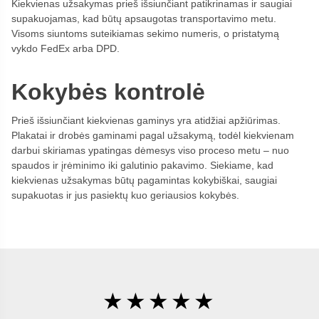
Kiekvienas užsakymas prieš išsiunčiant patikrinamas ir saugiai
supakuojamas, kad būtų apsaugotas transportavimo metu.
Visoms siuntoms suteikiamas sekimo numeris, o pristatymą
vykdo FedEx arba DPD.
Kokybės kontrolė
Prieš išsiunčiant kiekvienas gaminys yra atidžiai apžiūrimas.
Plakatai ir drobės gaminami pagal užsakymą, todėl kiekvienam
darbui skiriamas ypatingas dėmesys viso proceso metu – nuo
spaudos ir įrėminimo iki galutinio pakavimo. Siekiame, kad
kiekvienas užsakymas būtų pagamintas kokybiškai, saugiai
supakuotas ir jus pasiektų kuo geriausios kokybės.
★★★★★