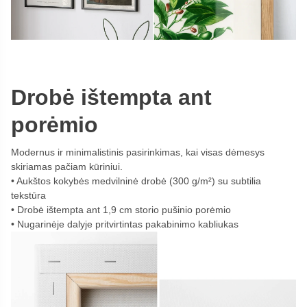
Drobė ištempta ant
porėmio
Modernus ir minimalistinis pasirinkimas, kai visas dėmesys
skiriamas pačiam kūriniui.
Aukštos kokybės medvilninė drobė (300 g/m²) su subtilia
tekstūra
Drobė ištempta ant 1,9 cm storio pušinio porėmio
Nugarinėje dalyje pritvirtintas pakabinimo kabliukas