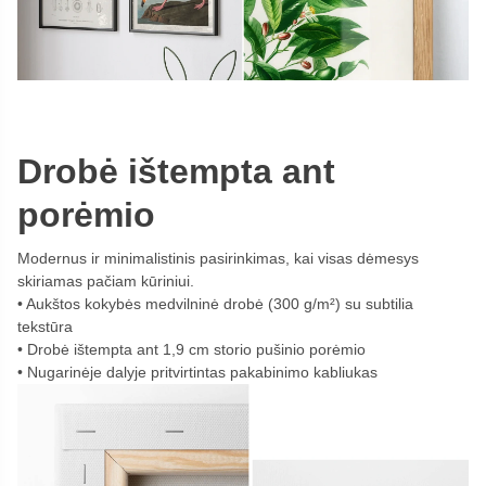
Drobė ištempta ant
porėmio
Modernus ir minimalistinis pasirinkimas, kai visas dėmesys
skiriamas pačiam kūriniui.
Aukštos kokybės medvilninė drobė (300 g/m²) su subtilia
tekstūra
Drobė ištempta ant 1,9 cm storio pušinio porėmio
Nugarinėje dalyje pritvirtintas pakabinimo kabliukas