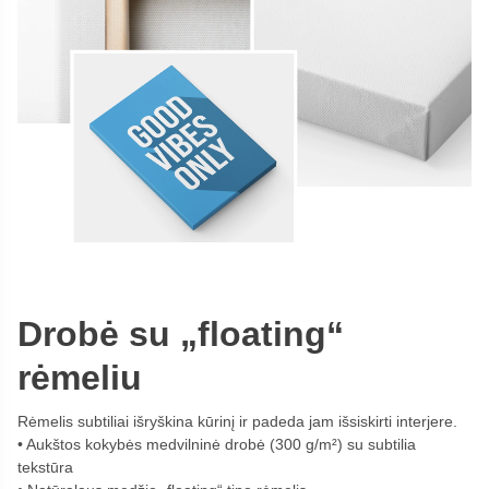
Drobė su „floating“
rėmeliu
Rėmelis subtiliai išryškina kūrinį ir padeda jam išsiskirti interjere.
Aukštos kokybės medvilninė drobė (300 g/m²) su subtilia
tekstūra