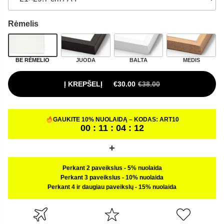
Rėmelis
BE RĖMELIO
JUODA
BALTA
MEDIS
Į KREPŠELĮ
€
30.00
€
38.00
ORIGINAL PRICE WAS: €38.00.
CURRENT PRICE IS: €30.00.
GAUKITE 10% NUOLAIDĄ – KODAS:
ART10
00 : 11 : 04 : 11
Perkant 2 paveikslus
-
5% nuolaida
Perkant 3 paveikslus
-
10% nuolaida
Perkant 4 ir daugiau paveikslų
-
15% nuolaida