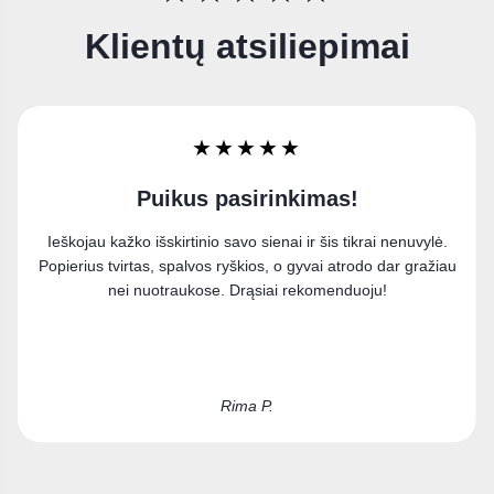
Klientų atsiliepimai
★★★★★
Labai džiaugiuosi
Užsisakiau paveikslą ant drobės ir esu labai patenkinta
pirkiniu. Puikiai įsilieja į mano interjerą.
Kristina D.