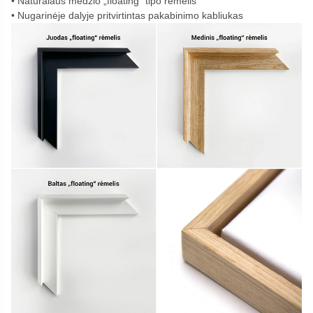
Natūralaus medžio „floating“ tipo rėmelis
Nugarinėje dalyje pritvirtintas pakabinimo kabliukas