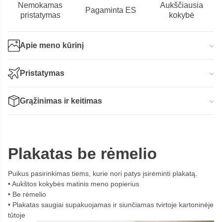
Nemokamas
Aukščiausia
Pagaminta ES
pristatymas
kokybė
Apie meno kūrinį
Pristatymas
Grąžinimas ir keitimas
Plakatas be rėmelio
Puikus pasirinkimas tiems, kurie nori patys įsirėminti plakatą.
Aukštos kokybės matinis meno popierius
Be rėmelio
Plakatas saugiai supakuojamas ir siunčiamas tvirtoje kartoninėje
tūtoje