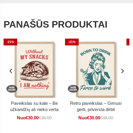
PANAŠŪS PRODUKTAI
-21%
-21%
-
‹
›
Paveikslas su kate – Be
Retro paveikslas – Gimusi
užkandžių aš nieko verta
gerti, priversta dirbti
Nuo
€
30.00
€
38.00
Nuo
€
30.00
€
38.00