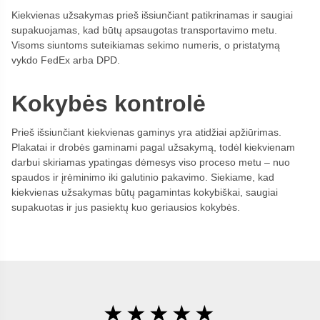
Kiekvienas užsakymas prieš išsiunčiant patikrinamas ir saugiai
supakuojamas, kad būtų apsaugotas transportavimo metu.
Visoms siuntoms suteikiamas sekimo numeris, o pristatymą
vykdo FedEx arba DPD.
Kokybės kontrolė
Prieš išsiunčiant kiekvienas gaminys yra atidžiai apžiūrimas.
Plakatai ir drobės gaminami pagal užsakymą, todėl kiekvienam
darbui skiriamas ypatingas dėmesys viso proceso metu – nuo
spaudos ir įrėminimo iki galutinio pakavimo. Siekiame, kad
kiekvienas užsakymas būtų pagamintas kokybiškai, saugiai
supakuotas ir jus pasiektų kuo geriausios kokybės.
★★★★★