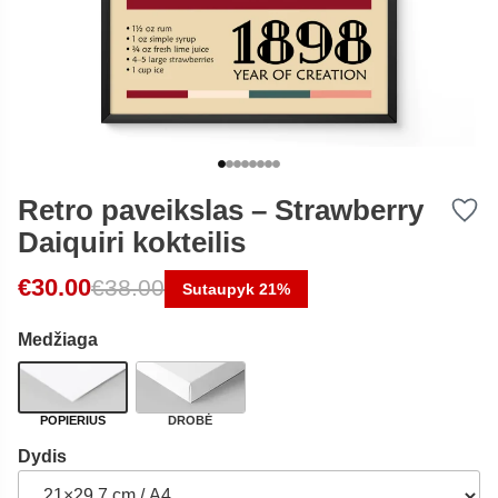
Retro paveikslas – Strawberry
Daiquiri kokteilis
Original price was: €38.00.
Current price is: €30.00.
€
30.00
€
38.00
Sutaupyk 21%
Medžiaga
POPIERIUS
DROBĖ
Dydis