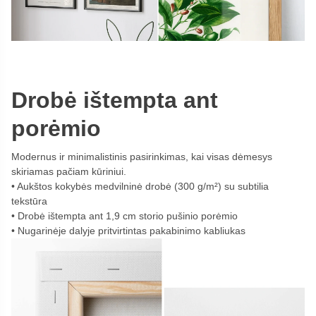
Drobė ištempta ant
porėmio
Modernus ir minimalistinis pasirinkimas, kai visas dėmesys
skiriamas pačiam kūriniui.
Aukštos kokybės medvilninė drobė (300 g/m²) su subtilia
tekstūra
Drobė ištempta ant 1,9 cm storio pušinio porėmio
Nugarinėje dalyje pritvirtintas pakabinimo kabliukas