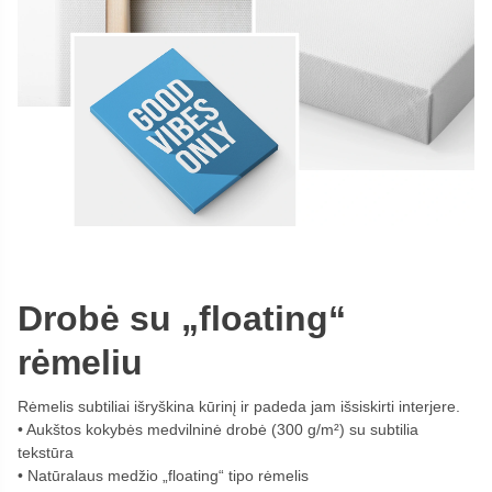
Drobė su „floating“
rėmeliu
Rėmelis subtiliai išryškina kūrinį ir padeda jam išsiskirti interjere.
Aukštos kokybės medvilninė drobė (300 g/m²) su subtilia
tekstūra
Natūralaus medžio „floating“ tipo rėmelis