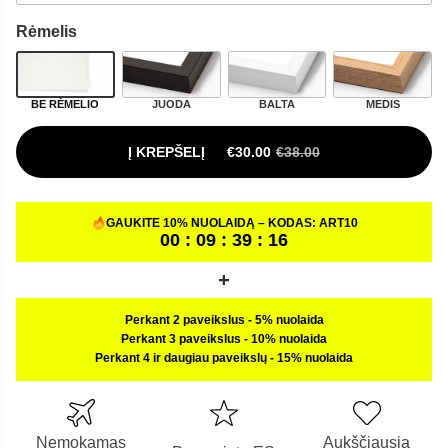
Rėmelis
BE RĖMELIO
JUODA
BALTA
MEDIS
Į KREPŠELĮ
€
30.00
€
38.00
ORIGINAL PRICE WAS: €38.00.
CURRENT PRICE IS: €30.00.
GAUKITE 10% NUOLAIDĄ – KODAS:
ART10
00 : 09 : 39 : 15
Perkant 2 paveikslus
-
5% nuolaida
Perkant 3 paveikslus
-
10% nuolaida
Perkant 4 ir daugiau paveikslų
-
15% nuolaida
Nemokamas
Aukščiausia