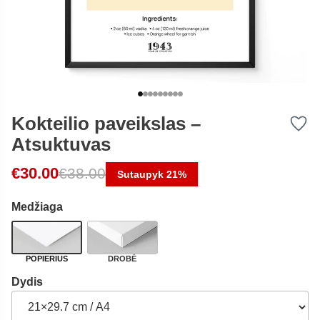
Kokteilio paveikslas –
Atsuktuvas
Original price was: €38.00.
Current price is: €30.00.
€
30.00
€
38.00
Sutaupyk 21%
Medžiaga
POPIERIUS
DROBĖ
Dydis