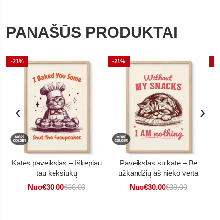
PANAŠŪS PRODUKTAI
-21%
-21%
-
‹
›
Katės paveikslas – Iškepiau
Paveikslas su kate – Be
tau keksiukų
užkandžių aš nieko verta
Nuo
€
30.00
€
38.00
Nuo
€
30.00
€
38.00