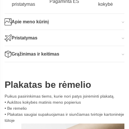
Pagaminta ES
pristatymas
kokybė
Apie meno kūrinį
Pristatymas
Grąžinimas ir keitimas
Plakatas be rėmelio
Puikus pasirinkimas tiems, kurie nori patys įsirėminti plakatą.
Aukštos kokybės matinis meno popierius
Be rėmelio
Plakatas saugiai supakuojamas ir siunčiamas tvirtoje kartoninėje
tūtoje