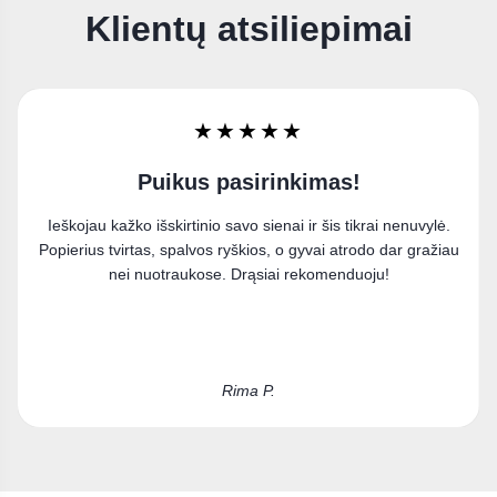
Klientų atsiliepimai
★★★★★
Labai džiaugiuosi
Užsisakiau paveikslą ant drobės ir esu labai patenkinta
pirkiniu. Puikiai įsilieja į mano interjerą.
Kristina D.