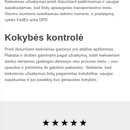
Kiekvienas užsakymas prieš išsiunčiant patikrinamas ir saugiai
supakuojamas, kad būtų apsaugotas transportavimo metu.
Visoms siuntoms suteikiamas sekimo numeris, o pristatymą
vykdo FedEx arba DPD.
Kokybės kontrolė
Prieš išsiunčiant kiekvienas gaminys yra atidžiai apžiūrimas.
Plakatai ir drobės gaminami pagal užsakymą, todėl kiekvienam
darbui skiriamas ypatingas dėmesys viso proceso metu – nuo
spaudos ir įrėminimo iki galutinio pakavimo. Siekiame, kad
kiekvienas užsakymas būtų pagamintas kokybiškai, saugiai
supakuotas ir jus pasiektų kuo geriausios kokybės.
★★★★★