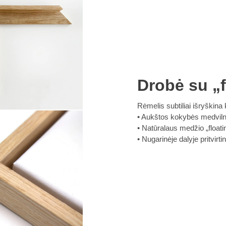
Drobė su „f
Rėmelis subtiliai išryškina k
Aukštos kokybės medvilnin
Natūralaus medžio „floatin
Nugarinėje dalyje pritvirt