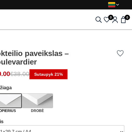
0
0
kteilio paveikslas –
ulevardier
0.00
€
38.00
Sutaupyk 21%
žiaga
OPIERIUS
DROBĖ
is