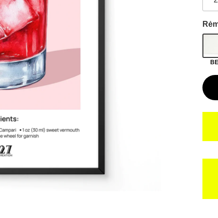
Rėm
BE