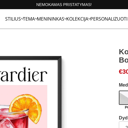
NEMOKAMAS PRISTATYMAS!
STILIUS
TEMA
MENININKAS
KOLEKCIJA
PERSONALIZUOTI
Ko
Bo
€
3
Med
P
Dyd