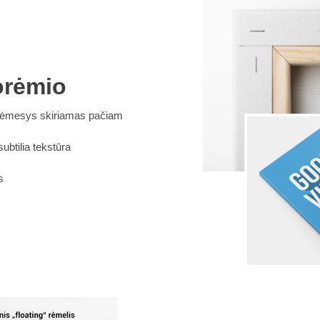
orėmio
s dėmesys skiriamas pačiam
btilia tekstūra
s