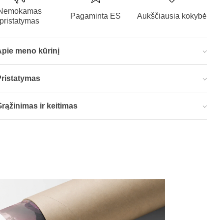
Nemokamas
Pagaminta ES
Aukščiausia kokybė
pristatymas
Apie meno kūrinį
Pristatymas
rąžinimas ir keitimas