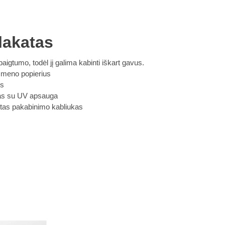
lakatas
baigtumo, todėl jį galima kabinti iškart gavus.
 meno popierius
is
klas su UV apsauga
intas pakabinimo kabliukas