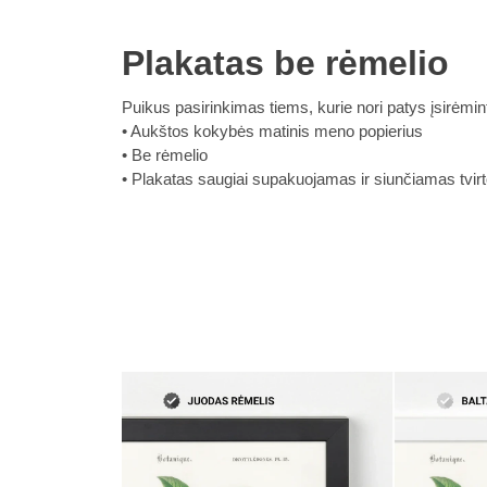
Plakatas be rėmelio
Puikus pasirinkimas tiems, kurie nori patys įsirėmint
Aukštos kokybės matinis meno popierius
Be rėmelio
Plakatas saugiai supakuojamas ir siunčiamas tvirto