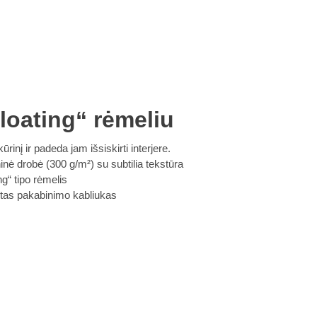
loating“ rėmeliu
ūrinį ir padeda jam išsiskirti interjere.
ė drobė (300 g/m²) su subtilia tekstūra
g“ tipo rėmelis
intas pakabinimo kabliukas