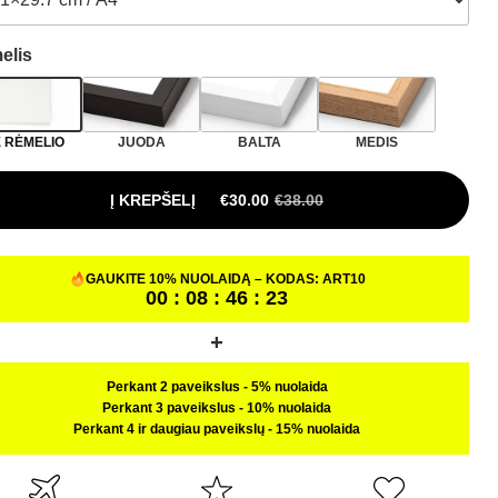
elis
 RĖMELIO
JUODA
BALTA
MEDIS
Į KREPŠELĮ
€
30.00
€
38.00
GAUKITE 10% NUOLAIDĄ – KODAS:
ART10
00 : 08 : 46 : 22
Perkant 2 paveikslus
-
5% nuolaida
Perkant 3 paveikslus
-
10% nuolaida
Perkant 4 ir daugiau paveikslų
-
15% nuolaida