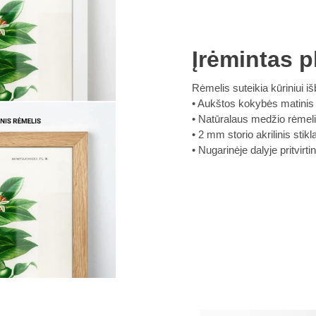
Įrėmintas p
Rėmelis suteikia kūriniui iš
Aukštos kokybės matinis
Natūralaus medžio rėmel
2 mm storio akrilinis sti
Nugarinėje dalyje pritvirt