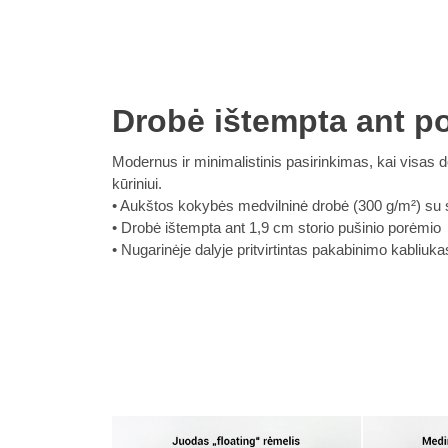
Drobė ištempta ant p
Modernus ir minimalistinis pasirinkimas, kai visa
kūriniui.
Aukštos kokybės medvilninė drobė (300 g/m²) su su
Drobė ištempta ant 1,9 cm storio pušinio porėmio
Nugarinėje dalyje pritvirtintas pakabinimo kabliuka