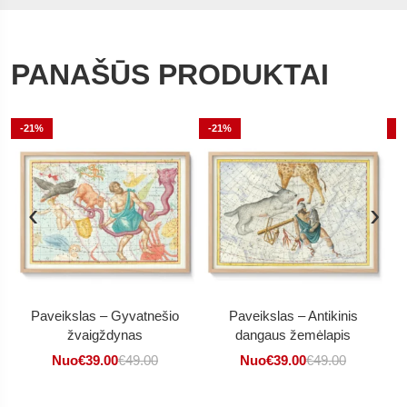
PANAŠŪS PRODUKTAI
-21%
-21%
-
‹
›
Paveikslas – Gyvatnešio
Paveikslas – Antikinis
žvaigždynas
dangaus žemėlapis
Nuo
€
39.00
€
49.00
Nuo
€
39.00
€
49.00