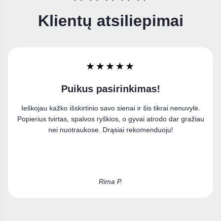
Klientų atsiliepimai
★★★★★
Labai džiaugiuosi
Užsisakiau paveikslą ant drobės ir esu labai patenkinta
pirkiniu. Puikiai įsilieja į mano interjerą.
Kristina D.