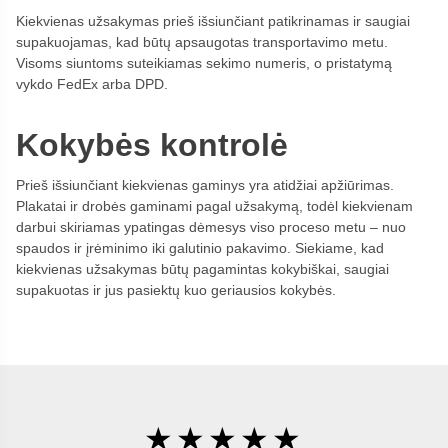
Kiekvienas užsakymas prieš išsiunčiant patikrinamas ir saugiai
supakuojamas, kad būtų apsaugotas transportavimo metu.
Visoms siuntoms suteikiamas sekimo numeris, o pristatymą
vykdo FedEx arba DPD.
Kokybės kontrolė
Prieš išsiunčiant kiekvienas gaminys yra atidžiai apžiūrimas.
Plakatai ir drobės gaminami pagal užsakymą, todėl kiekvienam
darbui skiriamas ypatingas dėmesys viso proceso metu – nuo
spaudos ir įrėminimo iki galutinio pakavimo. Siekiame, kad
kiekvienas užsakymas būtų pagamintas kokybiškai, saugiai
supakuotas ir jus pasiektų kuo geriausios kokybės.
★★★★★