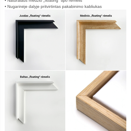
Natūralaus medžio „floating“ tipo rėmelis
Nugarinėje dalyje pritvirtintas pakabinimo kabliukas