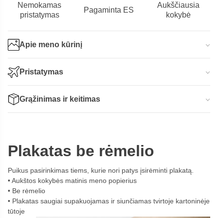
Nemokamas
Aukščiausia
Pagaminta ES
pristatymas
kokybė
Apie meno kūrinį
Pristatymas
Grąžinimas ir keitimas
Plakatas be rėmelio
Puikus pasirinkimas tiems, kurie nori patys įsirėminti plakatą.
Aukštos kokybės matinis meno popierius
Be rėmelio
Plakatas saugiai supakuojamas ir siunčiamas tvirtoje kartoninėje
tūtoje