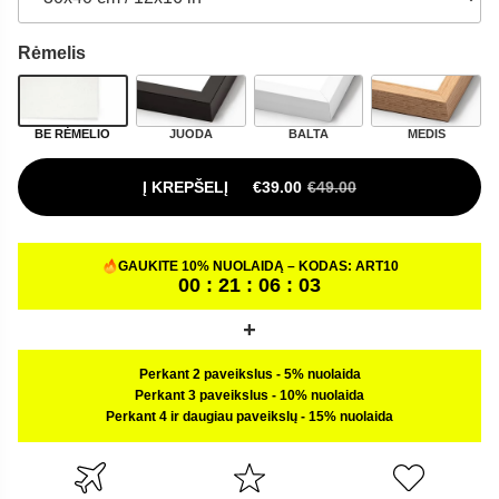
Rėmelis
BE RĖMELIO
JUODA
BALTA
MEDIS
Į KREPŠELĮ
€
39.00
€
49.00
ORIGINAL PRICE WAS: €49.00.
CURRENT PRICE IS: €39.00.
GAUKITE 10% NUOLAIDĄ – KODAS:
ART10
00 : 21 : 06 : 02
Perkant 2 paveikslus
-
5% nuolaida
Perkant 3 paveikslus
-
10% nuolaida
Perkant 4 ir daugiau paveikslų
-
15% nuolaida