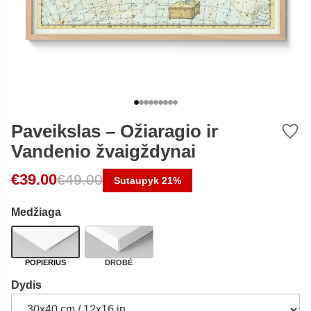
Paveikslas – Ožiaragio ir
Vandenio žvaigždynai
Original price was: €49.00.
Current price is: €39.00.
€
39.00
€
49.00
Sutaupyk 21%
Medžiaga
POPIERIUS
DROBĖ
Dydis