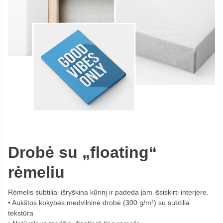
Drobė su „floating“
rėmeliu
Rėmelis subtiliai išryškina kūrinį ir padeda jam išsiskirti interjere.
Aukštos kokybės medvilninė drobė (300 g/m²) su subtilia
tekstūra