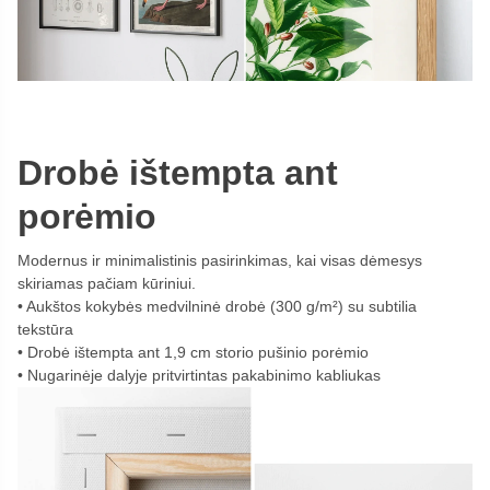
Drobė ištempta ant
porėmio
Modernus ir minimalistinis pasirinkimas, kai visas dėmesys
skiriamas pačiam kūriniui.
Aukštos kokybės medvilninė drobė (300 g/m²) su subtilia
tekstūra
Drobė ištempta ant 1,9 cm storio pušinio porėmio
Nugarinėje dalyje pritvirtintas pakabinimo kabliukas