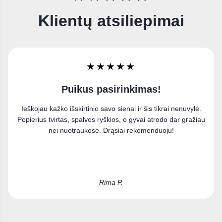
Klientų atsiliepimai
★★★★★
Labai džiaugiuosi
Užsisakiau paveikslą ant drobės ir esu labai patenkinta
pirkiniu. Puikiai įsilieja į mano interjerą.
Kristina D.