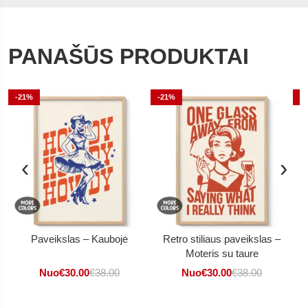
PANAŠŪS PRODUKTAI
-21%
-21%
-
‹
›
Paveikslas – Kaubojė
Retro stiliaus paveikslas –
Moteris su taure
Nuo
€
30.00
€
38.00
Nuo
€
30.00
€
38.00