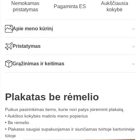
Nemokamas
Aukščiausia
Pagaminta ES
pristatymas
kokybė
Apie meno kūrinį
Pristatymas
Grąžinimas ir keitimas
Plakatas be rėmelio
Puikus pasirinkimas tiems, kurie nori patys įsirėminti plakatą.
Aukštos kokybės matinis meno popierius
Be rėmelio
Plakatas saugiai supakuojamas ir siunčiamas tvirtoje kartoninėje
tūtoje