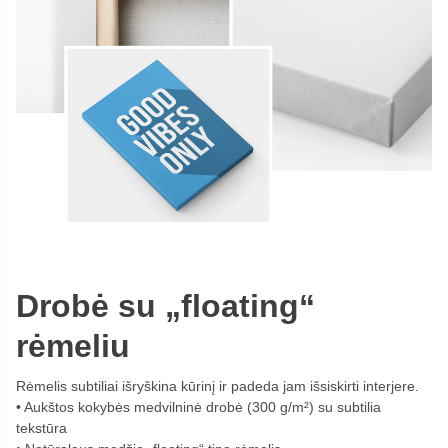
Drobė su „floating“
rėmeliu
Rėmelis subtiliai išryškina kūrinį ir padeda jam išsiskirti interjere.
Aukštos kokybės medvilninė drobė (300 g/m²) su subtilia
tekstūra