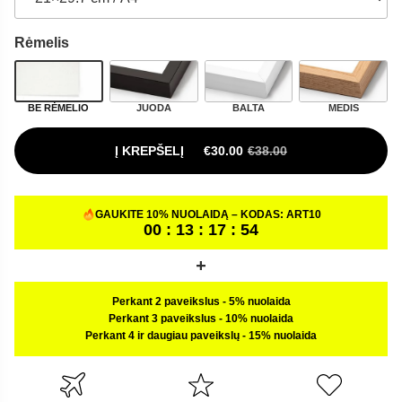
Rėmelis
BE RĖMELIO
JUODA
BALTA
MEDIS
Į KREPŠELĮ
€
30.00
€
38.00
ORIGINAL PRICE WAS: €38.00.
CURRENT PRICE IS: €30.00.
GAUKITE 10% NUOLAIDĄ – KODAS:
ART10
00 : 13 : 17 : 53
Perkant 2 paveikslus
-
5% nuolaida
Perkant 3 paveikslus
-
10% nuolaida
Perkant 4 ir daugiau paveikslų
-
15% nuolaida