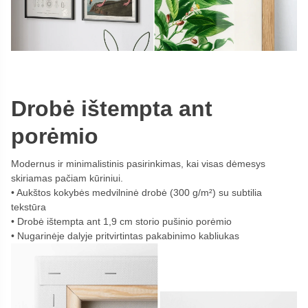
Drobė ištempta ant
porėmio
Modernus ir minimalistinis pasirinkimas, kai visas dėmesys
skiriamas pačiam kūriniui.
Aukštos kokybės medvilninė drobė (300 g/m²) su subtilia
tekstūra
Drobė ištempta ant 1,9 cm storio pušinio porėmio
Nugarinėje dalyje pritvirtintas pakabinimo kabliukas