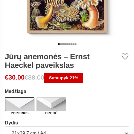
Jūrų anemonės – Ernst
Haeckel paveikslas
Original price was: €38.00.
Current price is: €30.00.
€
30.00
€
38.00
Sutaupyk 21%
Medžiaga
POPIERIUS
DROBĖ
Dydis