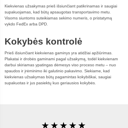
Kiekvienas užsakymas prieš išsiunčiant patikrinamas ir saugiai
supakuojamas, kad būtų apsaugotas transportavimo metu.
Visoms siuntoms suteikiamas sekimo numeris, o pristatymą
vykdo FedEx arba DPD.
Kokybės kontrolė
Prieš išsiunčiant kiekvienas gaminys yra atidžiai apžiūrimas.
Plakatai ir drobės gaminami pagal užsakymą, todėl kiekvienam
darbui skiriamas ypatingas dėmesys viso proceso metu – nuo
spaudos ir įrėminimo iki galutinio pakavimo. Siekiame, kad
kiekvienas užsakymas būtų pagamintas kokybiškai, saugiai
supakuotas ir jus pasiektų kuo geriausios kokybės.
★★★★★