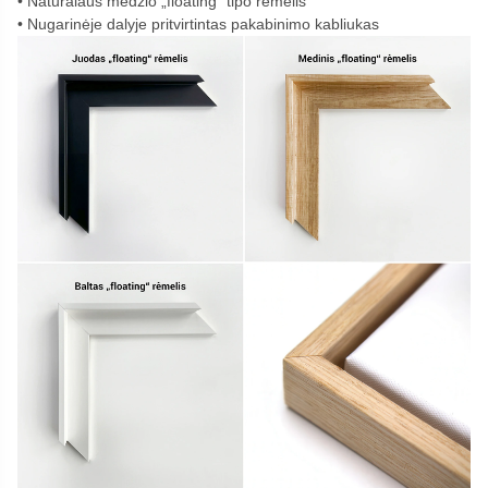
Natūralaus medžio „floating“ tipo rėmelis
Nugarinėje dalyje pritvirtintas pakabinimo kabliukas