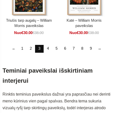
Triušis tarp augalų – William
Katė – William Morris
Morris paveikslas
paveikslas
Nuo
€
30.00
€
38.00
Nuo
€
30.00
€
38.00
←
1
2
3
4
5
6
7
8
9
→
Teminiai paveikslai išskirtiniam
interjerui
Rinktis teminius paveikslus dažnai yra paprasčiau nei derinti
meno kūrinius vien pagal spalvas. Bendra tema sukuria
vizualų ryšį tarp skirtingų paveikslų, todėl interjeras atrodo