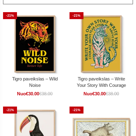
-21%
-21%
Tigro paveikslas – Wild
Tigro paveikslas – Write
Noise
Your Story With Courage
Nuo
€
30.00
€
38.00
Nuo
€
30.00
€
38.00
-21%
-21%