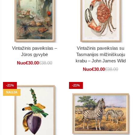
Vintažinis paveikslas –
Vintažinis paveikslas su
Jūros gyvybė
Tasmanijos milžiniškuoju
krabu – John James Wild
Nuo
€
30.00
€
38.00
Nuo
€
30.00
€
38.00
-21%
-21%
NAUJA