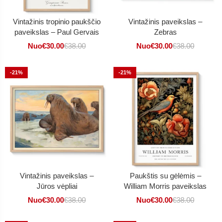
Vintažinis tropinio paukščio
Vintažinis paveikslas –
paveikslas – Paul Gervais
Zebras
Nuo
€
30.00
€
38.00
Nuo
€
30.00
€
38.00
-21%
-21%
Vintažinis paveikslas –
Paukštis su gėlėmis –
Jūros vėpliai
William Morris paveikslas
Nuo
€
30.00
€
38.00
Nuo
€
30.00
€
38.00