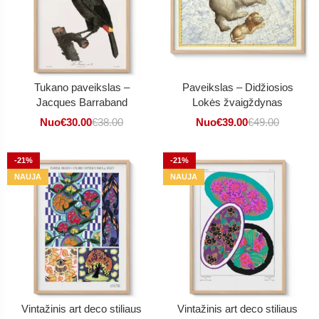
Tukano paveikslas –
Paveikslas – Didžiosios
Jacques Barraband
Lokės žvaigždynas
Nuo
€
30.00
€
38.00
Nuo
€
39.00
€
49.00
-21%
-21%
NAUJA
NAUJA
Vintažinis art deco stiliaus
Vintažinis art deco stiliaus