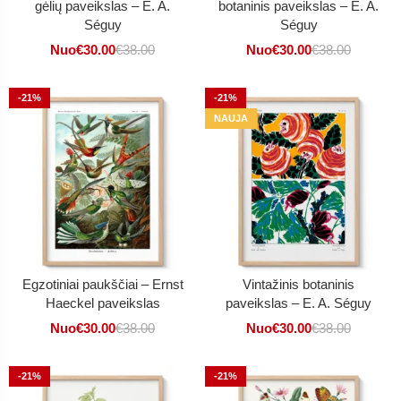
gėlių paveikslas – E. A.
botaninis paveikslas – E. A.
Séguy
Séguy
Nuo
€
30.00
€
38.00
Nuo
€
30.00
€
38.00
-21%
-21%
NAUJA
Egzotiniai paukščiai – Ernst
Vintažinis botaninis
Haeckel paveikslas
paveikslas – E. A. Séguy
Nuo
€
30.00
€
38.00
Nuo
€
30.00
€
38.00
-21%
-21%