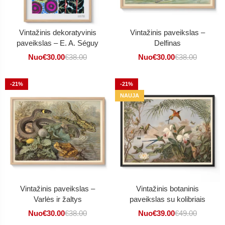
Vintažinis dekoratyvinis
Vintažinis paveikslas –
paveikslas – E. A. Séguy
Delfinas
Nuo
€
30.00
€
38.00
Nuo
€
30.00
€
38.00
-21%
-21%
NAUJA
Vintažinis paveikslas –
Vintažinis botaninis
Varlės ir žaltys
paveikslas su kolibriais
Nuo
€
30.00
€
38.00
Nuo
€
39.00
€
49.00