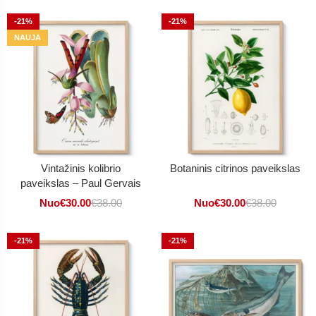
-21%
-21%
NAUJA
Vintažinis kolibrio
Botaninis citrinos paveikslas
paveikslas – Paul Gervais
Nuo
€
30.00
€
38.00
Nuo
€
30.00
€
38.00
-21%
-21%