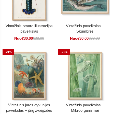
Vintažinis omaro iliustracijos
Vintažinis paveikslas –
paveikslas
Skumbrės
Nuo
€
30.00
€
38.00
Nuo
€
30.00
€
38.00
-21%
-21%
Vintažinis jūros gyvūnijos
Vintažinis paveikslas –
paveikslas – jūrų žvaigždės
Mikroorganizmai