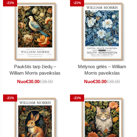
-21%
-21%
Paukštis tarp žiedų –
Mėlynos gėlės – William
William Morris paveikslas
Morris paveikslas
Nuo
€
30.00
€
38.00
Nuo
€
30.00
€
38.00
-21%
-21%