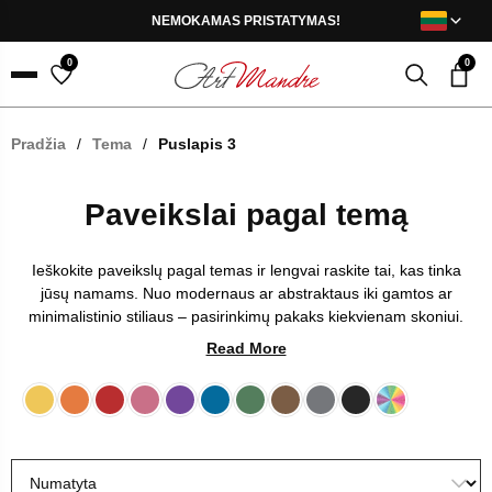
Skip to content
NEMOKAMAS PRISTATYMAS!
0
0
Menu
Pradžia
/
Tema
/
Puslapis 3
Paveikslai pagal temą
Ieškokite paveikslų pagal temas ir lengvai raskite tai, kas tinka
jūsų namams. Nuo modernaus ar abstraktaus iki gamtos ar
minimalistinio stiliaus – pasirinkimų pakaks kiekvienam skoniui.
Tai paprastas būdas pagyvinti sienas ir suteikti namams daugiau
Read More
jaukumo.
Geltona
Oranžinė
Raudona
Rožinė
Violetinė
Mėlyna
Žalia
Ruda
Grey
Juoda
Daugiaspalvė