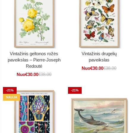
Vintažinis geltonos rožės
Vintažinis drugelių
paveikslas – Pierre-Joseph
paveikslas
Redouté
Nuo
€
30.00
€
38.00
Nuo
€
30.00
€
38.00
-21%
-21%
NAUJA