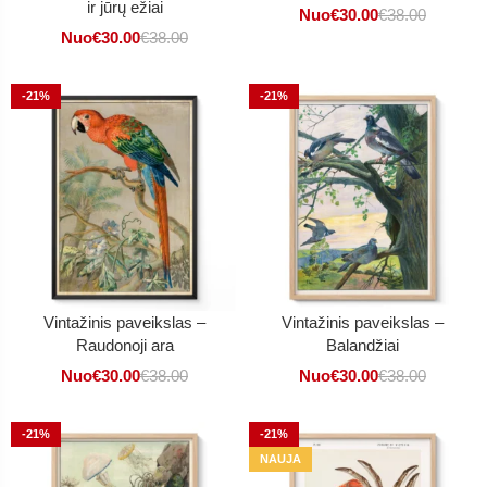
ir jūrų ežiai
Nuo
€
30.00
€
38.00
Nuo
€
30.00
€
38.00
-21%
-21%
Vintažinis paveikslas –
Vintažinis paveikslas –
Raudonoji ara
Balandžiai
Nuo
€
30.00
€
38.00
Nuo
€
30.00
€
38.00
-21%
-21%
NAUJA